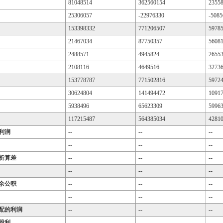
81048514
362560154
2355
25306057
-22976330
-5085
153398332
771206507
5978
21467034
87750357
5608
2488571
4945824
2655
2108116
4649516
3273
153778787
771502816
5972
30624804
141494472
1091
5938496
65623309
5996
117215487
564385034
4281
利润
--
--
--
--
--
--
折算差
--
--
--
--
--
--
余公积
--
--
--
--
--
--
配的利润
--
--
--
股利
--
--
--