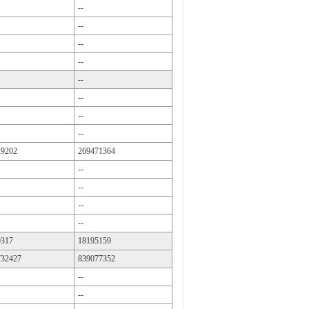
--
--
--
--
--
--
--
--
19202
269471364
--
--
--
--
9317
18195159
732427
839077352
--
--