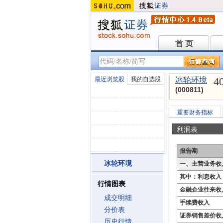
首 页
首 页
4
最近浏览股
我的自选股
冰轮环境
(000811)
重要财务指标
利润表
报告期
冰轮环境
一、主营业务收
其中：利息收入
行情图表
金融企业往来收
成交明细
手续费收入
分价表
证券销售差价收
历史行情