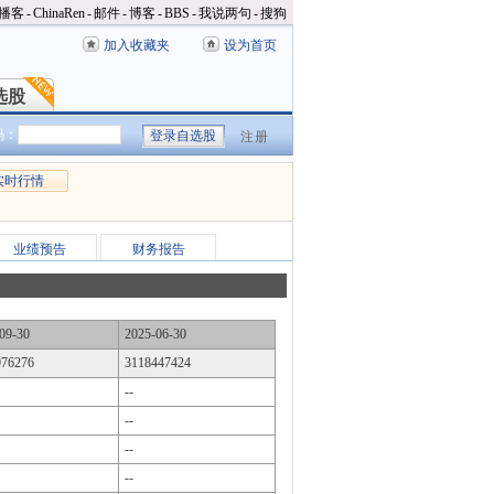
播客
-
ChinaRen
-
邮件
-
博客
-
BBS
-
我说两句
-
搜狗
加入收藏夹
设为首页
选股
选股
码：
注册
实时行情
业绩预告
财务报告
09-30
2025-06-30
976276
3118447424
--
--
--
--