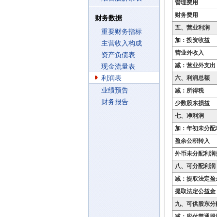
管理费用
财务费用
财务数据
五、营业利润
重要财务指标
加：投资收益
主营收入构成
营业外收入
资产负债表
减：营业外支出
现金流量表
利润表
六、利润总额
业绩预告
减：所得税
财务报告
少数股东损益
七、净利润
加：年初未分配
盈余公积转入
外币未分配利润
八、可分配利润
减：提取法定盈
提取法定公益金
九、可供股东分
减：应付普通股