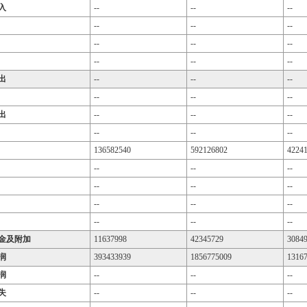
入
--
--
--
--
--
--
--
--
--
--
--
--
出
--
--
--
--
--
--
出
--
--
--
--
--
--
136582540
592126802
4224
--
--
--
--
--
--
--
--
--
--
--
--
金及附加
11637998
42345729
3084
润
393433939
1856775009
1316
润
--
--
--
失
--
--
--