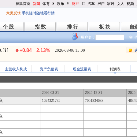
搜狐首页
-
新闻
-
体育
-
S
-
娱乐
-
V
-
财经
-
IT
-
汽车
-
房产
-
家居
-
女人
-
视频
-
意见反馈
手机随时随地看行情
个 股
指 数
排 行
板 块
自
个 股
指 数
排 行
板 块
自
用户名：
密 
0.31
+0.84
2.13%
2026-08-06 15:00
主营收入构成
资产负债表
现金流量表
利润表
2026-03-31
2025-12-31
2025-
入
1624321775
7051834638
4834
--
--
--
入
--
--
--
--
--
--
入
--
--
--