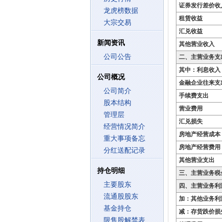
证券发行差价收
龙虎榜数据
租赁收益
大宗交易
汇兑收益
新闻资讯
其他营业收入
公司公告
二、主营业务支
其中：利息收入
公司概况
金融企业往来支
公司简介
手续费支出
股本结构
营业费用
管理层
汇兑损失
经营情况简介
房地产经营成本
重大事项备忘
房地产经营费用
分红送配记录
其他营业支出
持仓明细
三、主营业务税
主要股东
四、主营业务利
流通股股东
加：其他业务利
基金持仓
减：存货跌价损
限售股解禁表