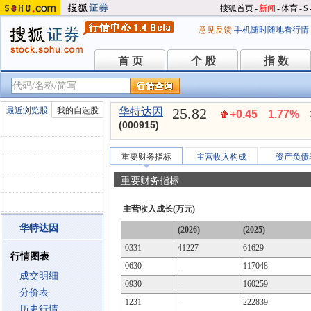
搜狐首页
-
新闻
-
体育
-
S
意见反馈
手机随时随地看行情
首 页
个 股
指 数
首 页
个 股
指 数
25.82
最近浏览股
我的自选股
华特达因
+0.45
1.77%
(000915)
重要财务指标
主营收入构成
资产负债
重要财务指标
主营收入成长(万元)
华特达因
(2026)
(2025)
0331
41227
61629
行情图表
0630
--
117048
成交明细
0930
--
160259
分价表
1231
--
222839
历史行情