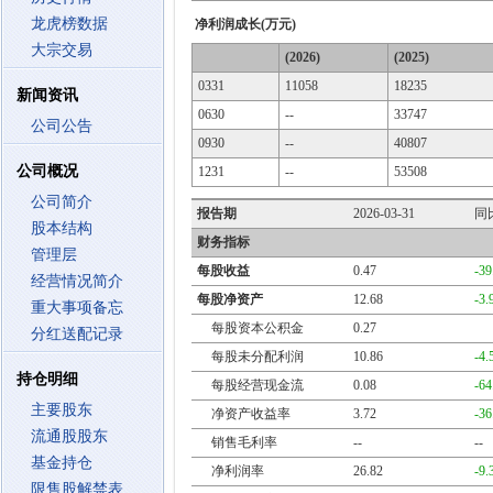
龙虎榜数据
净利润成长(万元)
大宗交易
(2026)
(2025)
0331
11058
18235
新闻资讯
0630
--
33747
公司公告
0930
--
40807
公司概况
1231
--
53508
公司简介
报告期
2026-03-31
同
股本结构
财务指标
管理层
每股收益
0.47
-3
经营情况简介
每股净资产
12.68
-3
重大事项备忘
每股资本公积金
0.27
分红送配记录
每股未分配利润
10.86
-4
持仓明细
每股经营现金流
0.08
-6
主要股东
净资产收益率
3.72
-3
流通股股东
销售毛利率
--
--
基金持仓
净利润率
26.82
-9
限售股解禁表