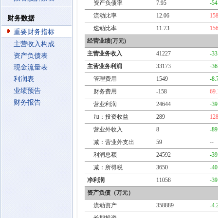
资产负债率
7.95
-5
流动比率
12.06
15
财务数据
速动比率
11.73
15
重要财务指标
经营业绩(万元)
主营收入构成
主营业务收入
41227
-3
资产负债表
主营业务利润
33173
-3
现金流量表
利润表
管理费用
1549
-8
业绩预告
财务费用
-158
69
财务报告
营业利润
24644
-3
加：投资收益
289
12
营业外收入
8
-8
减：营业外支出
59
--
利润总额
24592
-3
减：所得税
3650
-4
净利润
11058
-3
资产负债（万元）
流动资产
358889
-4