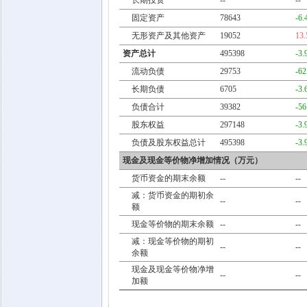
长期投资
--
--
固定资产
78643
-6
无形资产及其他资产
19052
13
资产总计
495398
-3
流动负债
29753
-6
长期负债
6705
-3
负债合计
39382
-5
股东权益
297148
-3
负债及股东权益总计
495398
-3
现金及现金等价物净增加情况（万元）
货币资金的期末余额
--
--
减：货币资金的期初余
--
--
额
现金等价物的期末余额
--
--
减：现金等价物的期初
--
--
余额
现金及现金等价物净增
--
--
加额