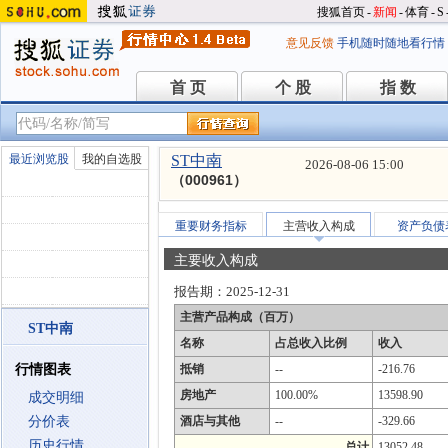
搜狐首页
-
新闻
-
体育
-
S
意见反馈
手机随时随地看行情
首 页
个 股
指 数
首 页
个 股
指 数
最近浏览股
我的自选股
ST中南
2026-08-06 15:00
（000961）
重要财务指标
主营收入构成
资产负债
主要收入构成
报告期：
2025-12-31
主营产品构成（百万）
ST中南
名称
占总收入比例
收入
行情图表
抵销
--
-216.76
房地产
100.00%
13598.90
成交明细
分价表
酒店与其他
--
-329.66
历史行情
总计
13052.48