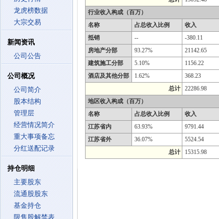
龙虎榜数据
行业收入构成（百万）
大宗交易
名称
占总收入比例
收入
抵销
--
-380.11
新闻资讯
房地产分部
93.27%
21142.65
公司公告
建筑施工分部
5.10%
1156.22
公司概况
酒店及其他分部
1.62%
368.23
总计
22286.98
公司简介
股本结构
地区收入构成（百万）
管理层
名称
占总收入比例
收入
经营情况简介
江苏省内
63.93%
9791.44
重大事项备忘
江苏省外
36.07%
5524.54
分红送配记录
总计
15315.98
持仓明细
主要股东
流通股股东
基金持仓
限售股解禁表