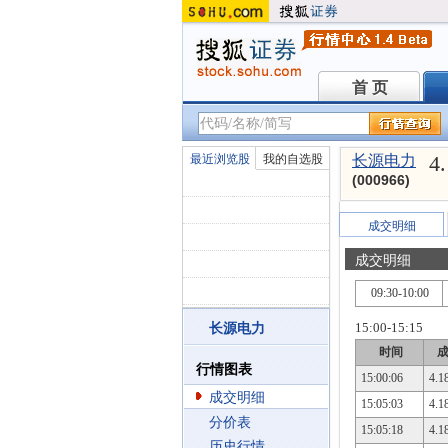
首 页
首 页
4
最近浏览股
我的自选股
长源电力
(000966)
成交明细
成交明细
09:30-10:00
15:00-15:15
长源电力
时间
行情图表
15:00:06
4.1
成交明细
15:05:03
4.1
分价表
15:05:18
4.1
历史行情