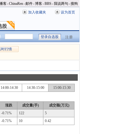
播客
-
ChinaRen
-
邮件
-
博客
-
BBS
-
我说两句
-
搜狗
加入收藏夹
设为首页
选股
选股
码：
注册
实时行情
14:00-14:30
14:30-15:00
15:00-15:30
涨跌
成交量(手)
成交额(万元)
-0.71%
122
5
-0.71%
10
0.42