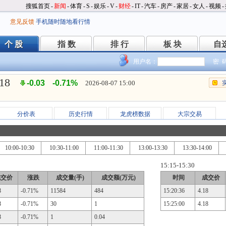
搜狐首页
-
新闻
-
体育
-
S
-
娱乐
-
V
-
财经
-
IT
-
汽车
-
房产
-
家居
-
女人
-
视频
-
意见反馈
手机随时随地看行情
个 股
指 数
排 行
板 块
自
个 股
指 数
排 行
板 块
自
用户名：
密 
.18
-0.03
-0.71%
2026-08-07 15:00
分价表
历史行情
龙虎榜数据
大宗交易
10:00-10:30
10:30-11:00
11:00-11:30
13:00-13:30
13:30-14:00
15:15-15:30
成交价
涨跌
成交量(手)
成交额(万元)
时间
成交价
8
-0.71%
11584
484
15:20:36
4.18
8
-0.71%
30
1
15:25:00
4.18
8
-0.71%
1
0.04