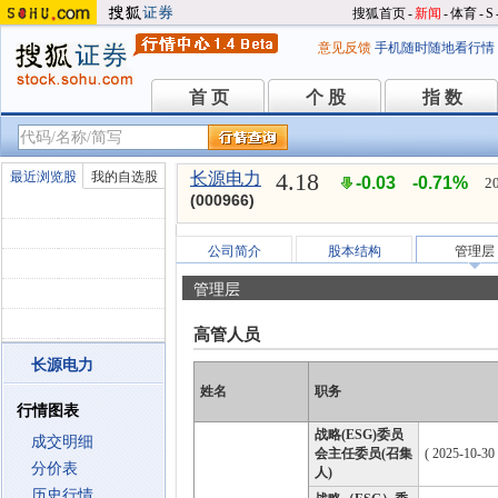
搜狐首页
-
新闻
-
体育
-
S
意见反馈
手机随时随地看行情
首 页
个 股
指 数
首 页
个 股
指 数
4.18
最近浏览股
我的自选股
长源电力
-0.03
-0.71%
2
(000966)
公司简介
股本结构
管理层
管理层
高管人员
长源电力
姓名
职务
行情图表
战略(ESG)委员
成交明细
会主任委员(召集
( 2025-10-30
分价表
人)
历史行情