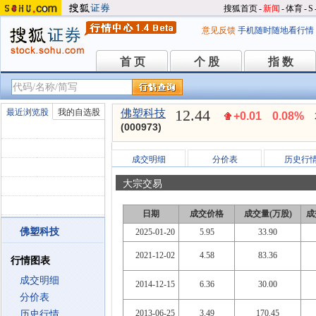
搜狐首页
-
新闻
-
体育
-
S
意见反馈
手机随时随地看行情
首 页
个 股
指 数
首 页
个 股
指 数
12.44
最近浏览股
我的自选股
佛塑科技
+0.01
0.08%
(000973)
成交明细
分价表
历史行
大宗交易
日期
成交价格
成交量(万股)
成
佛塑科技
2025-01-20
5.95
33.90
2021-12-02
4.58
83.36
行情图表
成交明细
2014-12-15
6.36
30.00
分价表
2013-06-25
3.49
170.45
历史行情