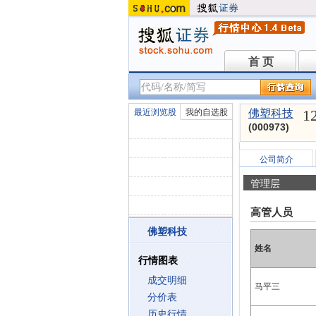
首 页
首 页
1
最近浏览股
我的自选股
佛塑科技
(000973)
公司简介
管理层
高管人员
佛塑科技
姓名
行情图表
成交明细
马平三
分价表
历史行情