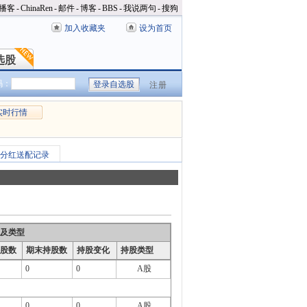
播客
-
ChinaRen
-
邮件
-
博客
-
BBS
-
我说两句
-
搜狗
加入收藏夹
设为首页
选股
选股
码：
注册
实时行情
分红送配记录
及类型
股数
期末持股数
持股变化
持股类型
0
0
A股
0
0
A股