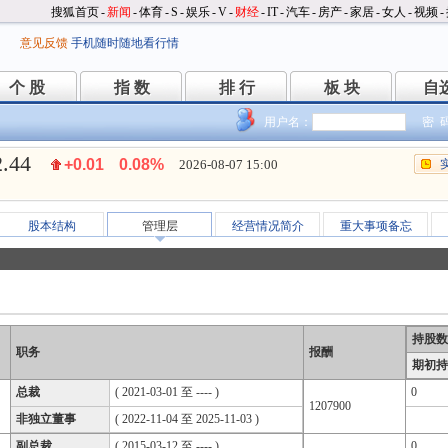
搜狐首页
-
新闻
-
体育
-
S
-
娱乐
-
V
-
财经
-
IT
-
汽车
-
房产
-
家居
-
女人
-
视频
-
意见反馈
手机随时随地看行情
个 股
指 数
排 行
板 块
自
个 股
指 数
排 行
板 块
自
用户名：
密 
2.44
+0.01
0.08%
2026-08-07 15:00
股本结构
管理层
经营情况简介
重大事项备忘
持股数
职务
报酬
期初持
总裁
( 2021-03-01 至 ---- )
0
1207900
非独立董事
( 2022-11-04 至 2025-11-03 )
副总裁
( 2015-03-12 至 ---- )
0