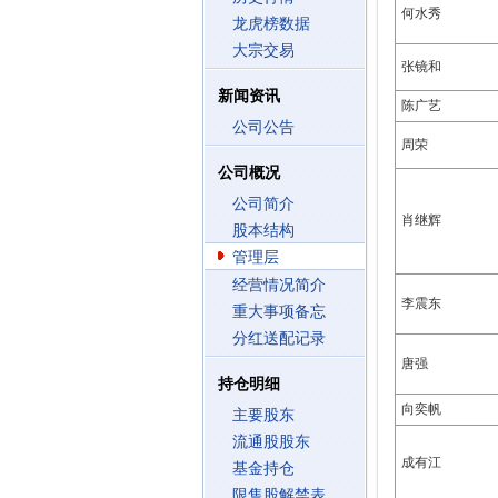
何水秀
龙虎榜数据
大宗交易
张镜和
新闻资讯
陈广艺
公司公告
周荣
公司概况
公司简介
肖继辉
股本结构
管理层
经营情况简介
李震东
重大事项备忘
分红送配记录
唐强
持仓明细
向奕帆
主要股东
流通股股东
成有江
基金持仓
限售股解禁表