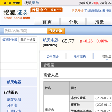
搜狐首页
-
新闻
-
体育
-
S
意见反馈
手机随时随地看行情
首 页
个 股
指 数
首 页
个 股
指 数
65.77
最近浏览股
我的自选股
航天电器
+0.26
0.40%
(002025)
公司简介
股本结构
管理层
管理层
高管人员
航天电器
姓名
职务
行情图表
非独立董事
( 2024-08-14
成交明细
董事长
( 2025-01-10
分价表
李凌志
历史行情
战略委员会委员
( 2024-08-26