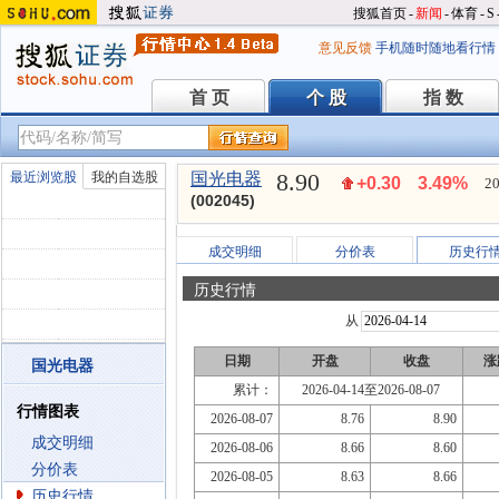
搜狐首页
-
新闻
-
体育
-
S
意见反馈
手机随时随地看行情
首 页
个 股
指 数
首 页
个 股
指 数
8.90
最近浏览股
我的自选股
国光电器
+0.30
3.49%
20
(002045)
成交明细
分价表
历史行
历史行情
从
日期
开盘
收盘
涨
国光电器
累计：
2026-04-14至2026-08-07
行情图表
2026-08-07
8.76
8.90
成交明细
2026-08-06
8.66
8.60
分价表
2026-08-05
8.63
8.66
历史行情