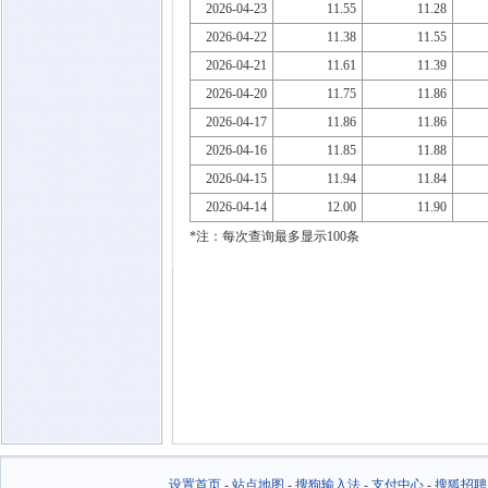
2026-04-23
11.55
11.28
2026-04-22
11.38
11.55
2026-04-21
11.61
11.39
2026-04-20
11.75
11.86
2026-04-17
11.86
11.86
2026-04-16
11.85
11.88
2026-04-15
11.94
11.84
2026-04-14
12.00
11.90
*注：每次查询最多显示100条
设置首页
-
站点地图
-
搜狗输入法
-
支付中心
-
搜狐招聘