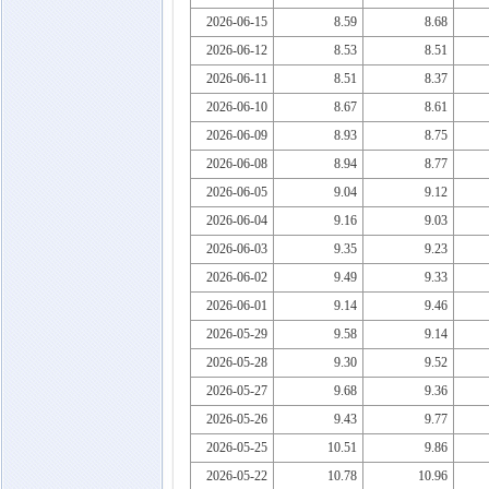
2026-06-15
8.59
8.68
2026-06-12
8.53
8.51
2026-06-11
8.51
8.37
2026-06-10
8.67
8.61
2026-06-09
8.93
8.75
2026-06-08
8.94
8.77
2026-06-05
9.04
9.12
2026-06-04
9.16
9.03
2026-06-03
9.35
9.23
2026-06-02
9.49
9.33
2026-06-01
9.14
9.46
2026-05-29
9.58
9.14
2026-05-28
9.30
9.52
2026-05-27
9.68
9.36
2026-05-26
9.43
9.77
2026-05-25
10.51
9.86
2026-05-22
10.78
10.96