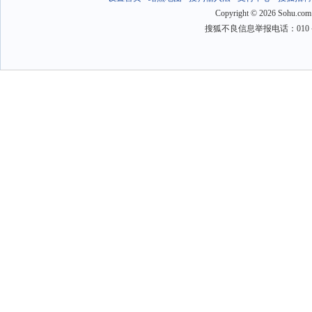
Copyright
©
2026 Sohu.com
搜狐不良信息举报电话：010－6