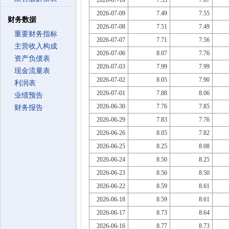
2026-07-10
7.55
7.67
2026-07-09
7.49
7.55
财务数据
2026-07-08
7.51
7.49
重要财务指标
2026-07-07
7.71
7.56
主营收入构成
2026-07-06
8.07
7.76
资产负债表
2026-07-03
7.99
7.99
现金流量表
2026-07-02
8.05
7.90
利润表
2026-07-01
7.88
8.06
业绩预告
2026-06-30
7.76
7.85
财务报告
2026-06-29
7.83
7.76
2026-06-26
8.05
7.82
2026-06-25
8.25
8.08
2026-06-24
8.50
8.25
2026-06-23
8.56
8.50
2026-06-22
8.59
8.61
2026-06-18
8.59
8.61
2026-06-17
8.73
8.64
2026-06-16
8.77
8.73