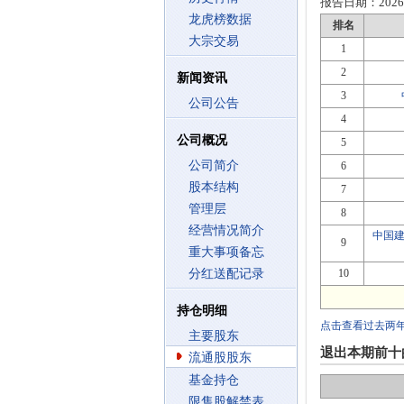
报告日期：
2026
龙虎榜数据
排名
大宗交易
1
2
新闻资讯
3
公司公告
4
公司概况
5
公司简介
6
股本结构
7
管理层
8
经营情况简介
中国
9
重大事项备忘
分红送配记录
10
持仓明细
点击查看过去两
主要股东
退出本期前十
流通股股东
基金持仓
限售股解禁表