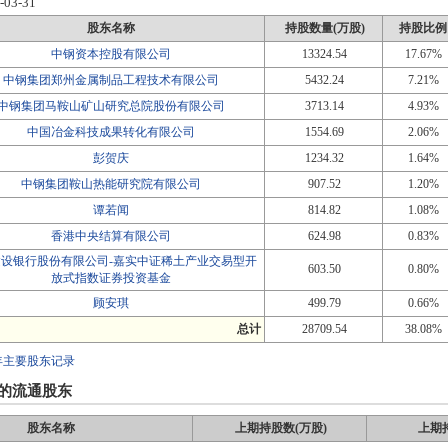
-03-31
股东名称
持股数量(万股)
持股比例
中钢资本控股有限公司
13324.54
17.67%
中钢集团郑州金属制品工程技术有限公司
5432.24
7.21%
中钢集团马鞍山矿山研究总院股份有限公司
3713.14
4.93%
中国冶金科技成果转化有限公司
1554.69
2.06%
彭贺庆
1234.32
1.64%
中钢集团鞍山热能研究院有限公司
907.52
1.20%
谭若闻
814.82
1.08%
香港中央结算有限公司
624.98
0.83%
建设银行股份有限公司-嘉实中证稀土产业交易型开
603.50
0.80%
放式指数证券投资基金
顾安琪
499.79
0.66%
总计
28709.54
38.08%
年主要股东记录
的流通股东
股东名称
上期持股数(万股)
上期