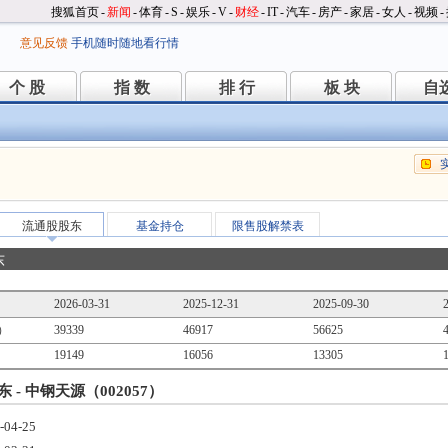
搜狐首页
-
新闻
-
体育
-
S
-
娱乐
-
V
-
财经
-
IT
-
汽车
-
房产
-
家居
-
女人
-
视频
-
意见反馈
手机随时随地看行情
个 股
指 数
排 行
板 块
自
个 股
指 数
排 行
板 块
自
流通股股东
基金持仓
限售股解禁表
东
2026-03-31
2025-12-31
2025-09-30
）
39339
46917
56625
19149
16056
13305
 - 中钢天源（002057）
-04-25