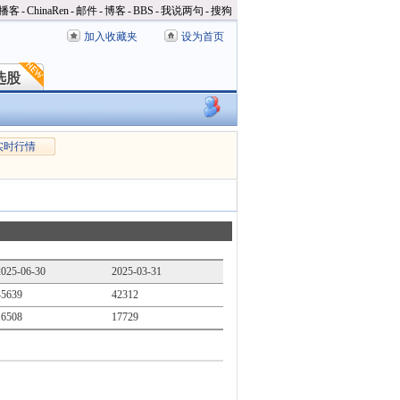
播客
-
ChinaRen
-
邮件
-
博客
-
BBS
-
我说两句
-
搜狗
加入收藏夹
设为首页
选股
选股
实时行情
2025-06-30
2025-03-31
45639
42312
16508
17729