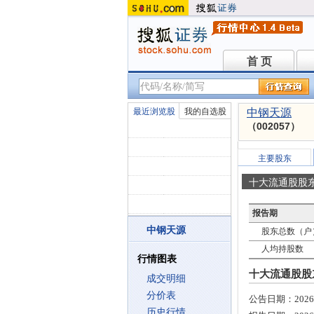
首 页
首 页
最近浏览股
我的自选股
中钢天源
（002057）
主要股东
十大流通股股
报告期
中钢天源
股东总数（户
人均持股数
行情图表
十大流通股股东
成交明细
分价表
公告日期：
2026
历史行情