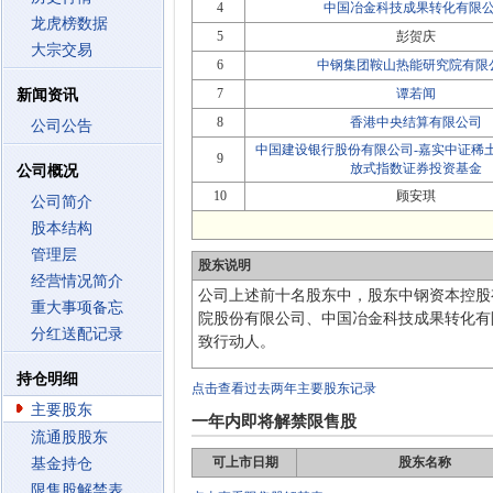
4
中国冶金科技成果转化有限
龙虎榜数据
5
彭贺庆
大宗交易
6
中钢集团鞍山热能研究院有限
7
谭若闻
新闻资讯
8
香港中央结算有限公司
公司公告
中国建设银行股份有限公司-嘉实中证稀
9
放式指数证券投资基金
公司概况
10
顾安琪
公司简介
股本结构
管理层
股东说明
经营情况简介
公司上述前十名股东中，股东中钢资本控股
重大事项备忘
院股份有限公司、中国冶金科技成果转化有
分红送配记录
致行动人。
持仓明细
点击查看过去两年主要股东记录
主要股东
一年内即将解禁限售股
流通股股东
可上市日期
股东名称
基金持仓
限售股解禁表