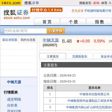
搜狐首页
-
新闻
-
体育
-
S
意见反馈
手机随时随地看行情
首 页
个 股
指 数
首 页
个 股
指 数
8.48
最近浏览股
我的自选股
中钢天源
+0.05
0.59%
20
(002057)
主要股东
流通股股东
基金持
主要股东
公告日期：
2026-04-25
报告日期：
2026-03-31
中钢天源
排名
股东名称
行情图表
1
中钢资本控股有限公司
成交明细
2
中钢集团郑州金属制品工程技术
分价表
3
中钢集团马鞍山矿山研究总院股份
历史行情