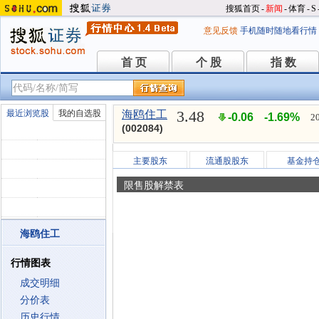
搜狐首页
-
新闻
-
体育
-
S
意见反馈
手机随时随地看行情
首 页
个 股
指 数
首 页
个 股
指 数
3.48
最近浏览股
我的自选股
海鸥住工
-0.06
-1.69%
2
(002084)
主要股东
流通股股东
基金持
限售股解禁表
海鸥住工
行情图表
成交明细
分价表
历史行情