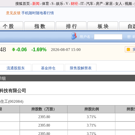
搜狐首页
-
新闻
-
体育
-
S
-
娱乐
-
V
-
财经
-
IT
-
汽车
-
房产
-
家居
-
女人
-
视频
-
意见反馈
手机随时随地看行情
个 股
指 数
排 行
板 块
自
个 股
指 数
排 行
板 块
自
用户名：
密 
.48
-0.06
-1.69%
2026-08-07 15:00
流通股股东
基金持仓
限售股解禁表
详细
科技有限公司
工(002084)
期
持股数（万股）
持股比例
持股
2395.80
3.71%
2395.80
3.71%
2395.80
3.71%