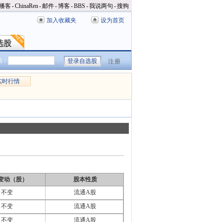
播客
-
ChinaRen
-
邮件
-
博客
-
BBS
-
我说两句
-
搜狗
加入收藏夹
设为首页
选股
选股
码：
注册
实时行情
变动（股）
股本性质
不变
流通A股
不变
流通A股
不变
流通A股