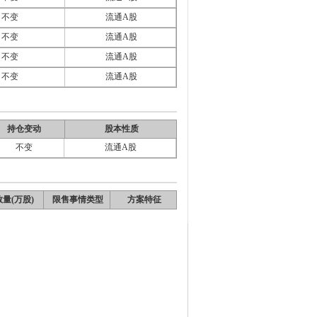
不变
流通A股
不变
流通A股
不变
流通A股
不变
流通A股
持仓变动
股本性质
不变
流通A股
量(万股)
限售事情类型
方案特征