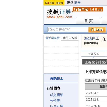
首 页
首 页
3
最近浏览股
我的自选股
海鸥住工
(002084)
主要股东
主要股东持股
上海齐煜信息
海鸥住工
过去两年持 海鸥住
报告
行情图表
2026-03-31
成交明细
2025-12-31
分价表
历史行情
2025-09-30