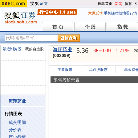
搜狐首页
-
新闻
-
体育
-
S
意见反馈
手机随时随地看行情
首 页
个 股
指 数
首 页
个 股
指 数
5.36
最近浏览股
我的自选股
海翔药业
+0.09
1.71%
20
(002099)
主要股东
流通股股东
基金持
限售股解禁表
海翔药业
行情图表
成交明细
分价表
历史行情