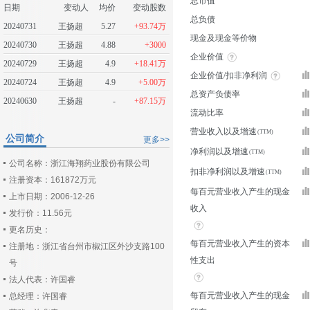
总市值
日期
变动人
均价
变动股数
总负债
20240731
王扬超
5.27
+93.74万
现金及现金等价物
20240730
王扬超
4.88
+3000
企业价值
20240729
王扬超
4.9
+18.41万
企业价值/扣非净利润
20240724
王扬超
4.9
+5.00万
总资产负债率
20240630
王扬超
-
+87.15万
流动比率
营业收入以及增速
公司简介
更多>>
净利润以及增速
公司名称：浙江海翔药业股份有限公司
扣非净利润以及增速
注册资本：161872万元
每百元营业收入产生的现金
上市日期：2006-12-26
收入
发行价：11.56元
更名历史：
每百元营业收入产生的资本
注册地：浙江省台州市椒江区外沙支路100
性支出
号
法人代表：许国睿
每百元营业收入产生的现金
总经理：许国睿