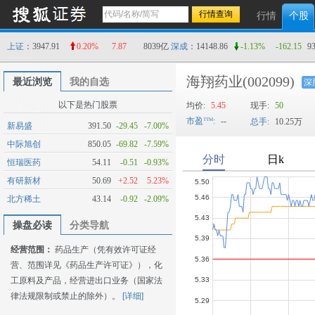
行情
个股
上证
：3947.91
0.20%
7.87
8039亿
深成
：14148.86
-1.13%
-162.15
9
海翔药业
(002099)
最近浏览
我的自选
深
以下是热门股票
均价:
5.45
现手:
50
市盈
:
--
总手:
10.25万
新易盛
391.50
-29.45
-7.00%
中际旭创
850.05
-69.82
-7.59%
恒瑞医药
54.11
-0.51
-0.93%
有研新材
50.69
+2.52
5.23%
北方稀土
43.14
-0.92
-2.09%
操盘必读
分类导航
经营范围：
药品生产（凭有效许可证经
营、范围详见《药品生产许可证》），化
工原料及产品，经营进出口业务（国家法
律法规限制或禁止的除外）。
[详细]