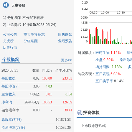
大事提醒
1)
分配预案:不分配不转增
2)
上次除权:10派0.5(2023-05-24)
公司公告
重大事项备忘
限售解禁
龙虎榜
分红送配
业绩预告
历史行情
所属板块：
医药生物
1.12%
融
个股概况
小盘
0.29%
染料涂
更多>>
增持回购
-1.13%
多
2026-03-31
数值
同比%
当季环比%
阶段表现：
五日表现
5.08%
每股收益
0.02
100.00
233.33
五日换手率
8.14%
每股净资产
3.05
-4.03
-
主营收入
4.86亿
0.01
-1.54
净利润
2644.64万
186.53
126.89
销售毛利率
0.00
-
39.41
投资体检
总股本(万股)
161871.53
上市以来涨跌幅
流通股本(万股)
161539.36