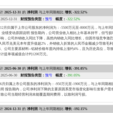
计
2025-12-31
的
净利润
与上年同期相比
增长 -322.52%
：
2025-12-31
财报预告类型：
预亏
幅度：
-322.52%
1-12月归属于上市公司股东的净利润为：-5500万元至-8000万元，与上年同期
52%。 业绩变动原因说明 报告期内，公司营业收入相比上年基本持平，但亏
影响，公司外销收入同比下降，虽然内销收入同比增长，但因市场竞争激
人民币兑美元本年度升值超2%，外销收入折算的人民币金额减少导致毛利
；3、公司主要原材料--铝材价格年度内持续上涨约4%，且为历史高位，导
计提单项减值合计约1200万元。
计
2025-06-30
的
净利润
与上年同期相比
增长 -391.05%
：
2025-06-30
财报预告类型：
预亏
幅度：
-391.05%
1-6月归属上市公司股东的净利润为：-950万元至-1900万元，与上年同期相比变动
说明 报告期内，公司净利润下降的主要原因系受市场变化影响引发客户需
导致公司当期经营利润未能覆盖期间费用，以致利润亏损。
计
2024-12-31
的
净利润
与上年同期相比
增长 -192.15%