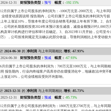
：
2024-12-31
财报预告类型：
预亏
幅度：
-192.15%
1-12月归属于上市公司股东的净利润为：-1000万元至-2000万元，与上年同期
15%。 业绩变动原因说明 报告期内，公司归属于上市公司股东的净利润为亏
上年上涨近10%，导致本年度公司综合销售毛利较上年有所下降。2、合
，公司的长期股权投资2024年末预计发生减值，减值金额预计约1,000
构及审计机构进行评估和审计后确定。3、自2023年11月开始，公司至
00万），公司按准则规定无法确认此部分收益，导致利润相比上年变动较
计
2024-06-30
的
净利润
与上年同期相比
增长 -67.93%
：
2024-06-30
财报预告类型：
预减
幅度：
-67.93%
1-6月归属于上市公司股东的净利润为：700万元至1000万元，与上年同期相比变动
说明 报告期内，行业内终端客户高库存仍在缓慢消化中，地缘政治冲突不
上涨近10%，公司业绩相应受到不利影响。
计
2023-12-31
的
净利润
与上年同期相比
增长 -85.73%
：
2023-12-31
财报预告类型：
预减
幅度：
-85.73%
1-12月归属于上市公司股东的净利润为：1800万元至2700万元，与上年同期相比