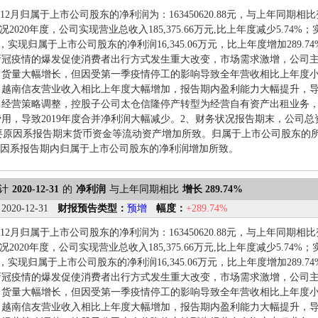
1-12月归属于上市公司股东的净利润为：163450620.88元，与上年同期相
况2020年度，公司实现营业总收入185,375.66万元,比上年度减少5.74%；
5%，实现归属于上市公司股东的净利润16,345.06万元，比上年度增加28
新冠疫情的爆发促使消费者出行方式发生重大改变，市场需求激增，公司
货量大幅增长，但因受第一季疫情停工的影响导致全年营收相比上年度小幅
、越南信友营业收入相比上年度大幅增加，报告期内盈利能力大幅提升，
司经营策略调整，控股子公司太仓信隆停产转型为经营自有资产出租业务，
用，导致2019年度合并净利润大幅减少。2、财务状况报告期末，公司总资产1
，主要原因系报告期末货币资金等流动资产增加所致。归属于上市公司股东的所有者
原因系报告期内归属于上市公司股东的净利润增加所致。
计
2020-12-31
的
净利润
与上年同期相比
增长 289.74%
：
2020-12-31
财报预告类型：
预增
幅度：
+289.74%
1-12月归属于上市公司股东的净利润为：163450620.88元，与上年同期相
况2020年度，公司实现营业总收入185,375.66万元,比上年度减少5.74%；
5%，实现归属于上市公司股东的净利润16,345.06万元，比上年度增加28
新冠疫情的爆发促使消费者出行方式发生重大改变，市场需求激增，公司
货量大幅增长，但因受第一季疫情停工的影响导致全年营收相比上年度小幅
、越南信友营业收入相比上年度大幅增加，报告期内盈利能力大幅提升，