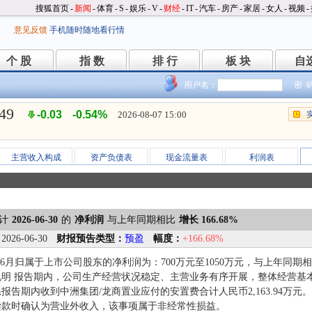
搜狐首页
-
新闻
-
体育
-
S
-
娱乐
-
V
-
财经
-
IT
-
汽车
-
房产
-
家居
-
女人
-
视频
-
意见反馈
手机随时随地看行情
个 股
指 数
排 行
板 块
自
个 股
指 数
排 行
板 块
自
用户名：
密 
.49
-0.03
-0.54%
2026-08-07 15:00
主营收入构成
资产负债表
现金流量表
利润表
计
2026-06-30
的
净利润
与上年同期相比
增长 166.68%
：
2026-06-30
财报预告类型：
预盈
幅度：
+166.68%
1-6月归属于上市公司股东的净利润为：700万元至1050万元，与上年同期相比变
说明 报告期内，公司生产经营状况稳定、主营业务有序开展，整体经营基
报告期内收到中洲集团/龙商置业应付的安置费合计人民币2,163.94万
偿款时确认为营业外收入，该事项属于非经常性损益。