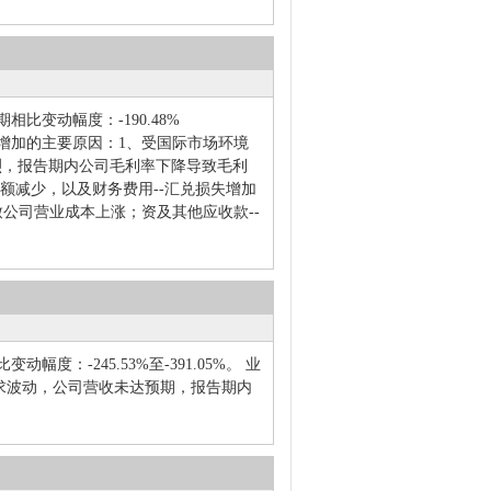
相比变动幅度：-190.48%
损增加的主要原因：1、受国际市场环境
烈，报告期内公司毛利率下降导致毛利
额减少，以及财务费用--汇兑损失增加
致公司营业成本上涨；资及其他应收款--
幅度：-245.53%至-391.05%。 业
求波动，公司营收未达预期，报告期内