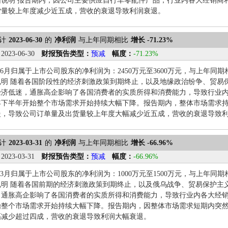
因说明 报告期内，因公司主要供应自行车零配件产品，行业内各大经销商
货量较上年度减少近五成，营收的衰退导致利润衰退。
计
2023-06-30
的
净利润
与上年同期相比
增长 -71.23%
：
2023-06-30
财报预告类型：
预减
幅度：
-71.23%
1-6月归属于上市公司股东的净利润为：2450万元至3600万元，与上年同期相比变
说明 随着各国阶段性的经济刺激政策到期终止，以及地缘政治纷争、贸易
经济低迷，通胀高企影响了各国消费者的实质所得和消费能力，导致行业
2年下半年开始整个市场需求开始持续大幅下降。报告期内，整体市场需求
慢，导致公司订单量及出货量较上年度大幅减少近五成，营收的衰退导致
计
2023-03-31
的
净利润
与上年同期相比
增长 -66.96%
：
2023-03-31
财报预告类型：
预减
幅度：
-66.96%
1-3月归属于上市公司股东的净利润为：1000万元至1500万元，与上年同期相比变
说明 随着各国前期的经济刺激政策到期终止，以及俄乌战争、贸易保护主
通胀高企影响了各国消费者的实质所得和消费能力，导致行业内各大经销商
始整个市场需求开始持续大幅下降。报告期内，因整体市场需求短期内突
幅减少超过四成，营收的衰退导致利润大幅衰退。