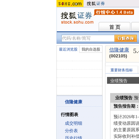
首 页
首 页
5
最近浏览股
我的自选股
信隆健康
(002105)
重要财务指标
业绩预告
业绩预告
预
信隆健康
预告报告期
行情图表
预计2026年
成交明细
绩变动原因
的主要原因系
分价表
实际收到补
历史行情