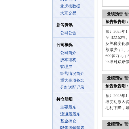
龙虎榜数据
大宗交易
业绩预告
预
预告报告期
新闻资讯
预计2025年
公司公告
至-322.
及关税变化
公司概况
额减少；2、
公司简介
600多万元
股本结构
业绩对赌赔偿
管理层
经营情况简介
业绩预告
预
重大事项备忘
预告报告期
分红送配记录
预计2025年
持仓明细
绩变动原因
主要股东
毛利下降，
流通股股东
基金持仓
业绩预告
预
限售股解禁表