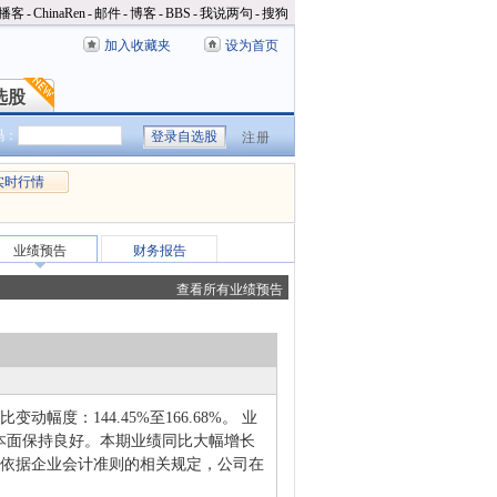
播客
-
ChinaRen
-
邮件
-
博客
-
BBS
-
我说两句
-
搜狗
加入收藏夹
设为首页
选股
选股
码：
注册
实时行情
业绩预告
财务报告
查看所有业绩预告
动幅度：144.45%至166.68%。 业
本面保持良好。本期业绩同比大幅增长
元。依据企业会计准则的相关规定，公司在