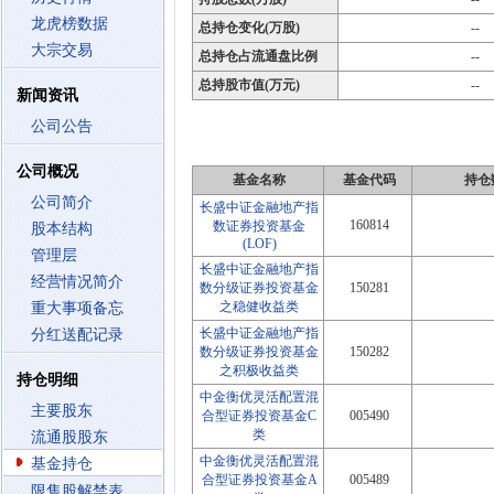
龙虎榜数据
总持仓变化(万股)
--
大宗交易
总持仓占流通盘比例
--
总持股市值(万元)
--
新闻资讯
公司公告
公司概况
基金名称
基金代码
持仓
公司简介
长盛中证金融地产指
160814
数证券投资基金
股本结构
(LOF)
管理层
长盛中证金融地产指
经营情况简介
数分级证券投资基金
150281
之稳健收益类
重大事项备忘
长盛中证金融地产指
分红送配记录
数分级证券投资基金
150282
之积极收益类
持仓明细
中金衡优灵活配置混
主要股东
合型证券投资基金C
005490
类
流通股股东
中金衡优灵活配置混
基金持仓
合型证券投资基金A
005489
限售股解禁表