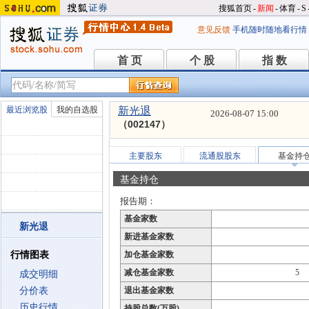
搜狐首页
-
新闻
-
体育
-
S
意见反馈
手机随时随地看行情
首 页
个 股
指 数
首 页
个 股
指 数
最近浏览股
我的自选股
新光退
2026-08-07 15:00
（002147）
主要股东
流通股股东
基金持
基金持仓
报告期：
基金家数
新光退
新进基金家数
行情图表
加仓基金家数
减仓基金家数
5
成交明细
分价表
退出基金家数
历史行情
持股总数(万股)
--