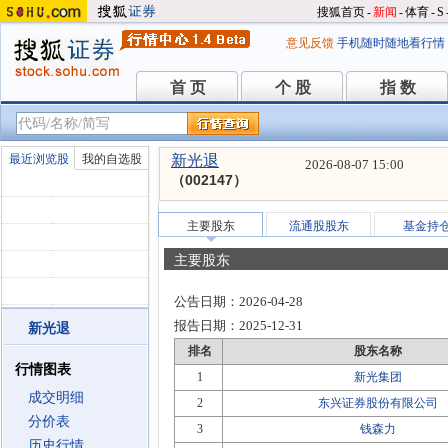
搜狐首页
-
新闻
-
体育
-
S
意见反馈
手机随时随地看行情
首 页
个 股
指 数
首 页
个 股
指 数
最近浏览股
我的自选股
新光退
2026-08-07 15:00
（002147）
主要股东
流通股股东
基金持
主要股东
公告日期：
2026-04-28
报告日期：
2025-12-31
新光退
排名
股东名称
行情图表
1
新光集团
成交明细
2
东兴证券股份有限公司
分价表
3
钱森力
历史行情