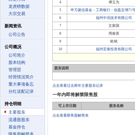
4
傅立为
龙虎榜数据
5
申万菱信基金－工商银行－创盈定增71
大宗交易
6
福州中讯技术有限公司
7
文新国
新闻资讯
8
周俊英
公司公告
9
欧斌
公司概况
10
福州宏泰投资有限公司
公司简介
股本结构
股东说明
管理层
经营情况简介
重大事项备忘
点击查看过去两年主要股东记录
分红送配记录
一年内即将解禁限售股
持仓明细
可上市日期
股东名称
主要股东
点击查看限售股解禁表
流通股股东
基金持仓
限售股解禁表