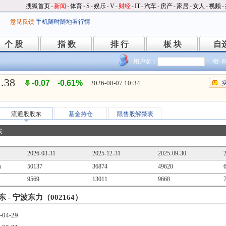
搜狐首页
-
新闻
-
体育
-
S
-
娱乐
-
V
-
财经
-
IT
-
汽车
-
房产
-
家居
-
女人
-
视频
-
意见反馈
手机随时随地看行情
个 股
指 数
排 行
板 块
自
个 股
指 数
排 行
板 块
自
用户名：
密 
1.38
-0.07
-0.61%
2026-08-07 10:34
流通股股东
基金持仓
限售股解禁表
东
2026-03-31
2025-12-31
2025-09-30
）
50137
36874
49620
9569
13011
9668
 - 宁波东力（002164）
-04-29