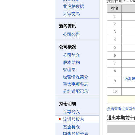
报告日期：
2026
龙虎榜数据
排名
大宗交易
1
2
新闻资讯
3
公司公告
4
公司概况
5
公司简介
6
股本结构
7
管理层
8
经营情况简介
渤海
9
重大事项备忘
分红送配记录
10
持仓明细
点击查看过去两
主要股东
退出本期前十
流通股股东
基金持仓
限售股解禁表