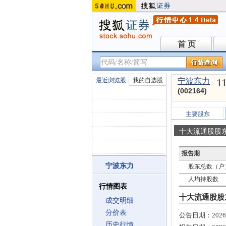
首 页
首 页
1
最近浏览股
我的自选股
宁波东力
(002164)
主要股东
十大流通股股
报告期
宁波东力
股东总数（户
人均持股数
行情图表
十大流通股股东
成交明细
分价表
公告日期：
2026
历史行情