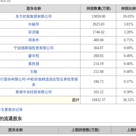
-03-31
股东名称
持股数量(万股)
持股比例
东力控股集团有限公司
13850.00
26.03%
许丽萍
2025.03
3.81%
宋济隆
1746.62
3.28%
邓美件
400.00
0.75%
宁波德斯瑞投资有限公司
364.87
0.69%
廖丰熙
260.05
0.49%
童胜朋
214.19
0.40%
王敬
212.68
0.40%
银行股份有限公司-中欧价值精选混合型证券投资基
196.72
0.37%
金
香港中央结算有限公司
162.22
0.30%
总计
19432.37
36.52%
年主要股东记录
的流通股东
股东名称
上期持股数(万股)
上期