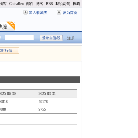
播客
-
ChinaRen
-
邮件
-
博客
-
BBS
-
我说两句
-
搜狗
加入收藏夹
设为首页
选股
选股
码：
注册
实时行情
2025-06-30
2025-03-31
60818
49178
7888
9755