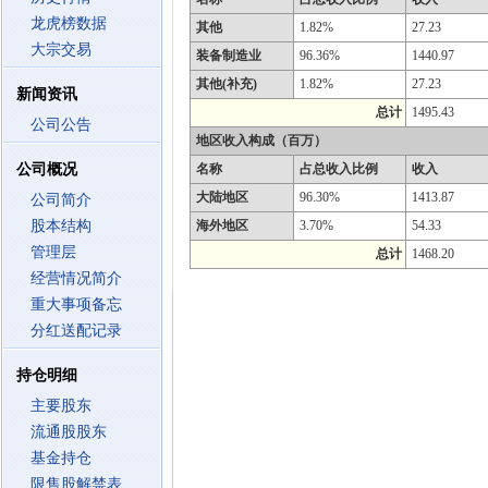
龙虎榜数据
其他
1.82%
27.23
大宗交易
装备制造业
96.36%
1440.97
其他(补充)
1.82%
27.23
新闻资讯
总计
1495.43
公司公告
地区收入构成（百万）
公司概况
名称
占总收入比例
收入
大陆地区
96.30%
1413.87
公司简介
股本结构
海外地区
3.70%
54.33
管理层
总计
1468.20
经营情况简介
重大事项备忘
分红送配记录
持仓明细
主要股东
流通股股东
基金持仓
限售股解禁表