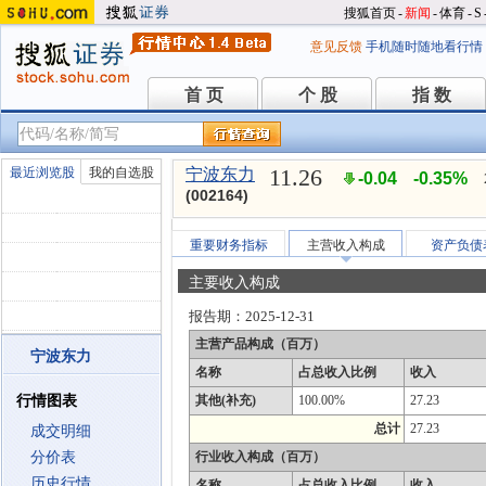
搜狐首页
-
新闻
-
体育
-
S
意见反馈
手机随时随地看行情
首 页
个 股
指 数
首 页
个 股
指 数
11.26
最近浏览股
我的自选股
宁波东力
-0.04
-0.35%
(002164)
重要财务指标
主营收入构成
资产负债
主要收入构成
报告期：
2025-12-31
主营产品构成（百万）
宁波东力
名称
占总收入比例
收入
行情图表
其他(补充)
100.00%
27.23
总计
27.23
成交明细
分价表
行业收入构成（百万）
历史行情
名称
占总收入比例
收入