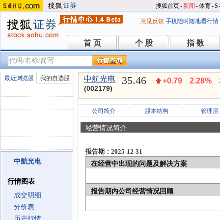
搜狐首页
-
新闻
-
体育
-
S
意见反馈
手机随时随地看行情
首 页
个 股
指 数
首 页
个 股
指 数
35.46
最近浏览股
我的自选股
中航光电
+0.79
2.28%
(002179)
公司简介
股本结构
管理层
经营情况简介
报告期：2025-12-31
中航光电
在经营中出现的问题及解决方案
行情图表
报告期内公司经营情况回顾
成交明细
分价表
历史行情