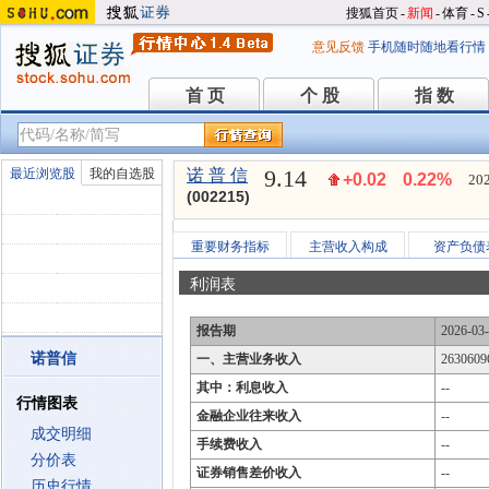
搜狐首页
-
新闻
-
体育
-
S
意见反馈
手机随时随地看行情
首 页
个 股
指 数
首 页
个 股
指 数
9.14
最近浏览股
我的自选股
诺 普 信
+0.02
0.22%
202
(002215)
重要财务指标
主营收入构成
资产负债
利润表
报告期
2026-03
诺普信
一、主营业务收入
2630609
其中：利息收入
--
行情图表
金融企业往来收入
--
成交明细
手续费收入
--
分价表
证券销售差价收入
--
历史行情