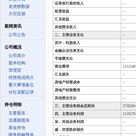
证券发行差价收入
--
龙虎榜数据
租赁收益
--
大宗交易
汇兑收益
--
新闻资讯
其他营业收入
--
公司公告
二、主营业务支出
--
其中：利息收入
--
公司概况
金融企业往来支出
--
公司简介
手续费支出
--
股本结构
营业费用
1552208
管理层
汇兑损失
--
经营情况简介
房地产经营成本
--
重大事项备忘
房地产经营费用
--
分红送配记录
其他营业支出
--
持仓明细
三、主营业务税金及附加
3758284
主要股东
四、主营业务利润
1119270
流通股股东
加：其他业务利润
--
基金持仓
减：存货跌价损失
--
限售股解禁表