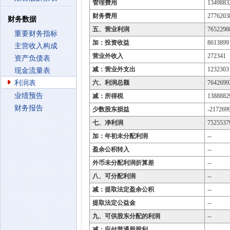
管理费用
1349883
财务费用
2776203
财务数据
五、营业利润
7652298
重要财务指标
加：投资收益
8613899
主营收入构成
营业外收入
272341
资产负债表
减：营业外支出
1232303
现金流量表
利润表
六、利润总额
7642699
业绩预告
减：所得税
1388882
财务报告
少数股东损益
-217269
七、净利润
7525537
加：年初未分配利润
--
盈余公积转入
--
外币未分配利润折算差
--
八、可分配利润
--
减：提取法定盈余公积
--
提取法定公益金
--
九、可供股东分配的利润
--
减：应付普通股股利
--