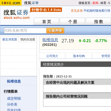
搜狐首页
-
新闻
-
体育
-
S
意见反馈
手机随时随地看行情
首 页
个 股
指 数
首 页
个 股
指 数
27.19
最近浏览股
我的自选股
拓维信息
-0.21
-0.77%
(002261)
公司简介
股本结构
管理层
经营情况简介
报告期：2025-12-31
拓维信息
在经营中出现的问题及解决方案
行情图表
报告期内公司经营情况回顾
成交明细
分价表
历史行情