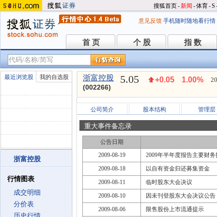
搜狐首页
-
新闻
-
体育
-
S
意见反馈
手机随时随地看行情
首 页
个 股
指 数
首 页
个 股
指 数
5.05
最近浏览股
我的自选股
浙富控股
+0.05
1.00%
20
(002266)
公司简介
股本结构
管理层
重大事件备忘录
公告日期
2009-08-19
2009年半年度报告主要财
浙富控股
2009-08-18
以自有资金归还募集资金
行情图表
2009-08-11
临时股东大会决议
成交明细
2009-08-10
因未刊登股东大会决议公告
分价表
2009-08-06
限售股份上市流通提示
历史行情