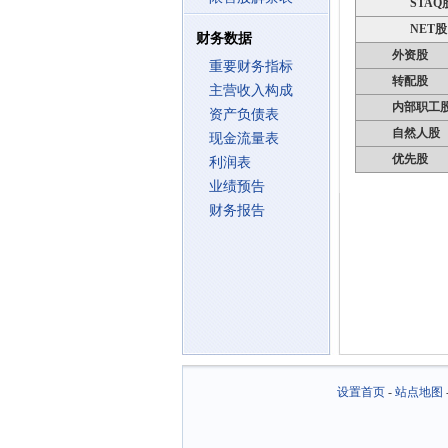
STAQ
NET股
财务数据
外资股
重要财务指标
转配股
主营收入构成
内部职工
资产负债表
自然人股
现金流量表
优先股
利润表
业绩预告
财务报告
设置首页
-
站点地图