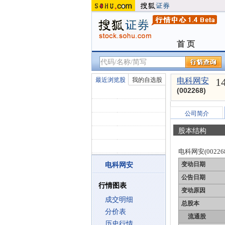
首 页
首 页
1
最近浏览股
我的自选股
电科网安
(002268)
公司简介
股本结构
电科网安(00226
变动日期
电科网安
公告日期
行情图表
变动原因
成交明细
总股本
分价表
流通股
历史行情