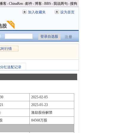
播客
-
ChinaRen
-
邮件
-
博客
-
BBS
-
我说两句
-
搜狗
加入收藏夹
设为首页
选股
选股
码：
注册
实时行情
分红送配记录
30
2025-02-05
21
2025-01-23
告
激励股份解禁
万股
84568万股