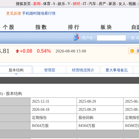
搜狐首页
-
新闻
-
体育
-
S
-
娱乐
-
V
-
财经
-
IT
-
汽车
-
房产
-
家居
-
女人
-
视频
-
意见反馈
手机随时随地看行情
个 股
指 数
排 行
板 块
自
个 股
指 数
排 行
板 块
自
用户名：
密 
4.81
+0.08
0.54%
2026-08-06 15:00
股本结构
管理层
经营情况简介
重大事项备忘
8) - 股本结构
2025-12-31
2025-08-29
2025-06-
2026-04-18
2025-08-29
2025-08-
定期报告
股份回购
定期报
84564万股
84564万股
84568