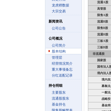
流通A股
龙虎榜数据
高管股
大宗交易
限售A股
新闻资讯
流通B股
限售B股
公司公告
流通H股
公司概况
三板A股
公司简介
三板B股
股本结构
非流通股
管理层
国家股
经营情况简介
国有法人
重大事项备忘
境内法人
分红送配记录
境内发
持仓明细
募集法
主要股东
一般法
流通股股东
战略投
基金持仓
基金持
限售股解禁表