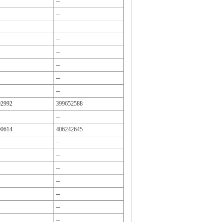
--
--
--
--
--
--
--
--
02992
399652588
--
90614
406242645
--
--
--
--
--
--
--