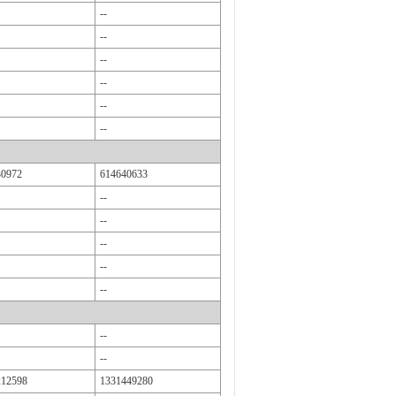
--
--
--
--
--
--
30972
614640633
--
--
--
--
--
--
--
212598
1331449280