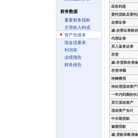
应收利息
财务数据
委托贷款及委托
重要财务指标
自营证券
主营收入构成
减:自营证券跌
资产负债表
代理证券
现金流量表
买入返售证券
利润表
存货
业绩预告
减:存货跌价准
财务报告
存货净额
待摊费用
待处理流动资产
一年内到期的长
其它流动资产
流动资产合计
中长期贷款
逾期贷款
减:贷款呆帐准