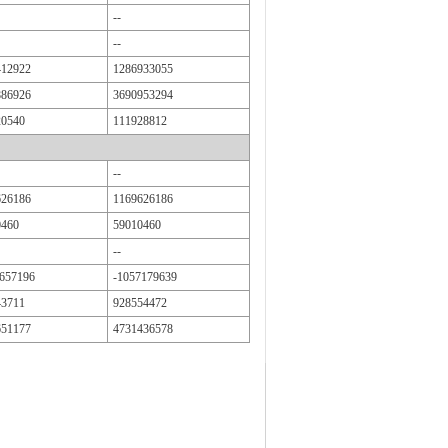
--
--
412922
1286933055
886926
3690953294
20540
111928812
--
626186
1169626186
0460
59010460
--
0657196
-1057179639
43711
928554472
651177
4731436578