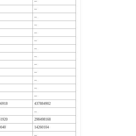
--
--
--
--
--
--
--
--
--
--
--
--
--
66918
437884902
--
61920
298498168
0040
14260104
--