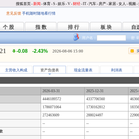
搜狐首页
-
新闻
-
体育
-
S
-
娱乐
-
V
-
财经
-
IT
-
汽车
-
房产
-
家居
-
女人
-
视频
-
意见反馈
手机随时随地看行情
个 股
指 数
排 行
板 块
自
个 股
指 数
排 行
板 块
自
用户名：
密 
.21
-0.08
-2.43%
2026-08-06 15:00
主营收入构成
资产负债表
现金流量表
利润表
2026-03-31
2025-12-31
2025-
4446189572
4337706560
4636
1786071064
1730162812
1835
272463609
288024497
2290
--
--
--
款
--
--
--