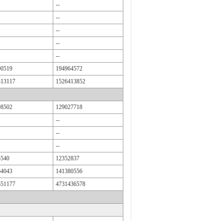
--
--
--
--
--
00519
194964572
313117
1526413852
98502
129027718
--
--
--
5540
12352837
64043
141380556
651177
4731436578