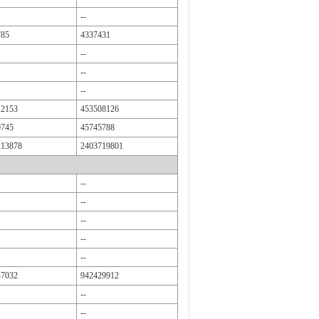
--
785
4337431
--
--
--
12153
453508126
0745
45745788
213878
2403719801
--
--
--
--
--
47032
942429912
--
--