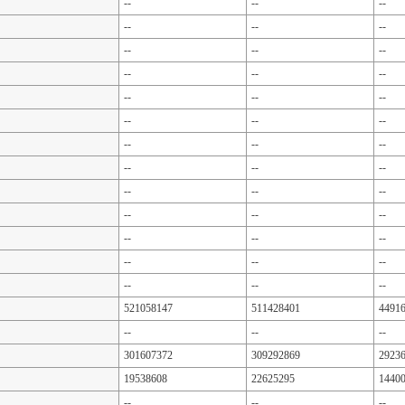
--
--
--
--
--
--
--
--
--
--
--
--
--
--
--
--
--
--
--
--
--
--
--
--
--
--
--
--
--
--
--
--
--
--
--
--
--
--
--
521058147
511428401
4491
--
--
--
301607372
309292869
2923
19538608
22625295
1440
--
--
--