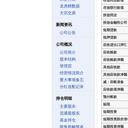
存放同业款项
龙虎榜数据
存放联行款项
大宗交易
拆放同业
拆放金融性公司
新闻资讯
短期贷款
公司公告
抵押贷款
公司概况
应收进出口押汇
公司简介
应收账款
股本结构
应收账款净额
管理层
其他应收款
经营情况简介
其他应收款净额
重大事项备忘
减：坏帐准备
分红送配记录
应收款项净额
预付帐款
持仓明细
贴现
主要股东
短期投资
流通股股东
短期投资跌价准
基金持仓
短期投资净额
限售股解禁表