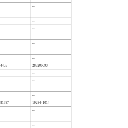
--
--
--
--
--
--
--
--
84455
283206693
--
--
--
--
681787
1928441014
--
--
--