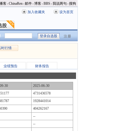
播客
-
ChinaRen
-
邮件
-
博客
-
BBS
-
我说两句
-
搜狗
加入收藏夹
设为首页
选股
选股
码：
注册
实时行情
业绩预告
财务报告
09-30
2025-06-30
651177
4731436578
681787
1928441014
60390
404262167
--
--