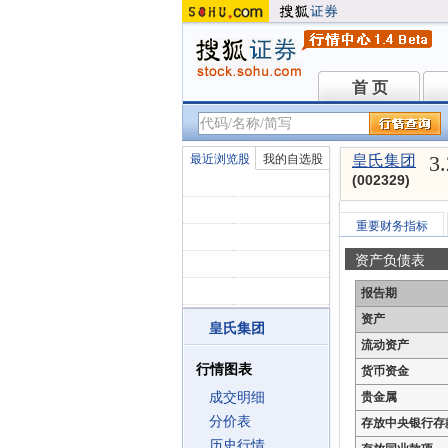
首 页
首 页
3
最近浏览股
我的自选股
皇氏集团
(002329)
重要财务指标
资产负债表
报告期
资产
皇氏集团
流动资产
行情图表
货币资金
成交明细
贵金属
分价表
存放中央银行存
历史行情