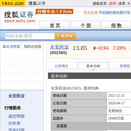
搜狐首页
-
新闻
-
体育
-
S
意见反馈
手机随时随地看行情
首 页
个 股
指 数
首 页
个 股
指 数
13.85
最近浏览股
我的自选股
永安药业
+0.94
7.28%
(002365)
公司简介
股本结构
管理层
股本结构
永安药业(002365) - 股本结构
变动日期
2025-12-31
永安药业
公告日期
2026-04-17
行情图表
变动原因
定期报告
成交明细
总股本
29468万股
分价表
流通股
历史行情