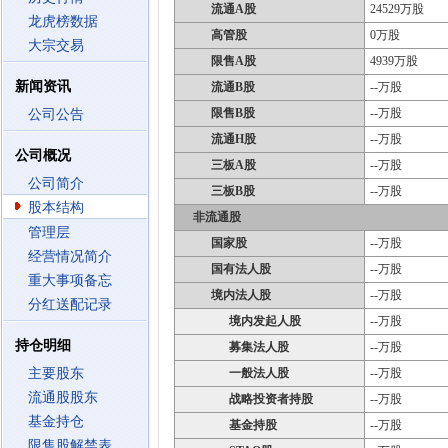
流通A股
24529万股
龙虎榜数据
高管股
0万股
大宗交易
限售A股
4939万股
新闻资讯
流通B股
--万股
限售B股
--万股
公司公告
流通H股
--万股
公司概况
三板A股
--万股
公司简介
三板B股
--万股
股本结构
非流通股
管理层
国家股
--万股
经营情况简介
国有法人股
--万股
重大事项备忘
境内法人股
--万股
分红送配记录
境内发起人股
--万股
持仓明细
募集法人股
--万股
主要股东
一般法人股
--万股
流通股股东
战略投资者持股
--万股
基金持仓
基金持股
--万股
限售股解禁表