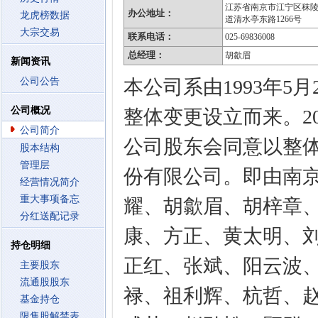
江苏省南京市江宁区秣
办公地址：
龙虎榜数据
道清水亭东路1266号
大宗交易
联系电话：
025-69836008
总经理：
胡歙眉
新闻资讯
公司公告
本公司系由1993年5
公司概况
整体变更设立而来。20
公司简介
公司股东会同意以整
股本结构
管理层
份有限公司。即由南京
经营情况简介
重大事项备忘
耀、胡歙眉、胡梓章
分红送配记录
康、方正、黄太明、
持仓明细
正红、张斌、阳云波
主要股东
流通股股东
禄、祖利辉、杭哲、
基金持仓
限售股解禁表