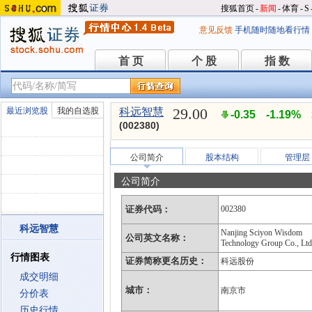
搜狐首页
-
新闻
-
体育
-
S
意见反馈
手机随时随地看行情
首 页
个 股
指 数
首 页
个 股
指 数
29.00
最近浏览股
我的自选股
科远智慧
-0.35
-1.19%
(002380)
公司简介
股本结构
管理层
公司简介
证券代码：
002380
科远智慧
Nanjing Sciyon Wisdom
公司英文名称：
Technology Group Co., Ltd
行情图表
证券简称更名历史：
科远股份
成交明细
城市：
南京市
分价表
历史行情