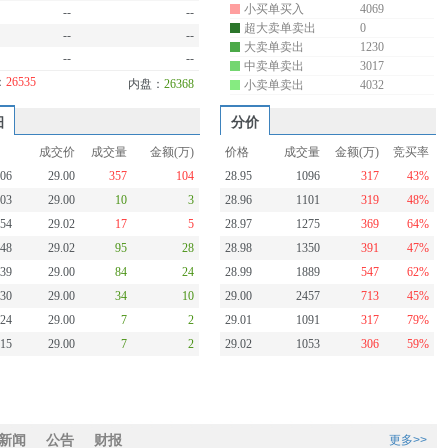
小买单买入
4069
--
--
超大卖单卖出
0
--
--
大卖单卖出
1230
--
--
中卖单卖出
3017
：
26535
内盘：
26368
小卖单卖出
4032
细
分价
成交价
成交量
金额(万)
价格
成交量
金额(万)
竞买率
:06
29.00
357
104
28.95
1096
317
43%
:03
29.00
10
3
28.96
1101
319
48%
:54
29.02
17
5
28.97
1275
369
64%
:48
29.02
95
28
28.98
1350
391
47%
:39
29.00
84
24
28.99
1889
547
62%
:30
29.00
34
10
29.00
2457
713
45%
:24
29.00
7
2
29.01
1091
317
79%
:15
29.00
7
2
29.02
1053
306
59%
新闻
公告
财报
更多>>