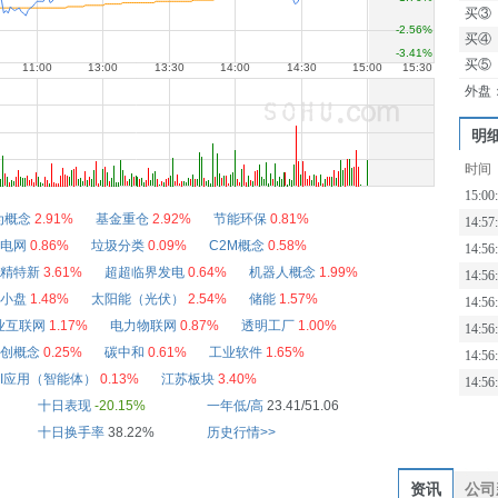
买③
买④
买⑤
外盘
明
时间
15:00
为概念
2.91%
基金重仓
2.92%
节能环保
0.81%
14:57
电网
0.86%
垃圾分类
0.09%
C2M概念
0.58%
14:56
精特新
3.61%
超超临界发电
0.64%
机器人概念
1.99%
14:56
小盘
1.48%
太阳能（光伏）
2.54%
储能
1.57%
14:56
业互联网
1.17%
电力物联网
0.87%
透明工厂
1.00%
14:56
创概念
0.25%
碳中和
0.61%
工业软件
1.65%
14:56
AI应用（智能体）
0.13%
江苏板块
3.40%
14:56
十日表现
-20.15%
一年低/高
23.41/51.06
十日换手率
38.22%
历史行情>>
资讯
公司