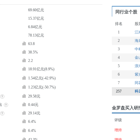
69.60亿元
同行业个股
15.37亿元
排名
股
6.84亿元
1
江
78.13亿元
2
海
63.8
3
中
38.5%
4
金
2.2
5
浪
18.91亿元(8.9%)
6
紫
1.54亿元(-42.9%)
7
同
1.23亿元(-50.7%)
257
科
29.58元
出
0.44元
金罗盘买入研
29.14元
评级
6.4%
增持
6.4%
42.3%
增持