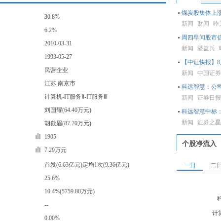
煤炭股集体上
30.8%
新闻
财闻
昨天
6.2%
周四早间股市
2010-03-31
新闻
潘益兵
1993-05-27
【中证快报】8
民营企业
新闻
中国证
江苏 南京市
科远智慧：公
计算机-IT服务Ⅱ-IT服务Ⅲ
新闻
证券日
刘国耀(64.40万元)
科远智慧中标：
新闻
证券之
胡歙眉(87.70万元)
1905
个股净流入
7.29万元
首发(6.63亿元)定增1次(9.36亿元)
一日
二
25.6%
10.4%(5759.80万元)
--
计
0.00%