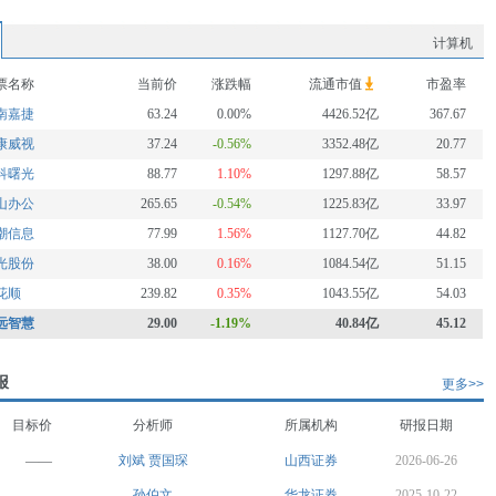
计算机
票名称
当前价
涨跌幅
流通市值
市盈率
南嘉捷
63.24
0.00%
4426.52亿
367.67
康威视
37.24
-0.56%
3352.48亿
20.77
科曙光
88.77
1.10%
1297.88亿
58.57
山办公
265.65
-0.54%
1225.83亿
33.97
潮信息
77.99
1.56%
1127.70亿
44.82
光股份
38.00
0.16%
1084.54亿
51.15
花顺
239.82
0.35%
1043.55亿
54.03
远智慧
29.00
-1.19%
40.84亿
45.12
报
更多>>
目标价
分析师
所属机构
研报日期
——
刘斌
贾国琛
山西证券
2026-06-26
——
孙伯文
华龙证券
2025-10-22