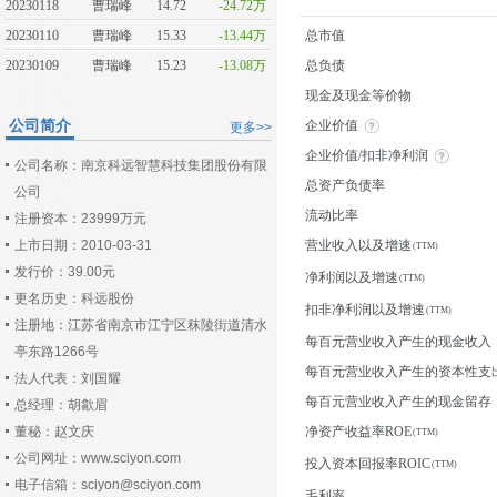
20230118
曹瑞峰
14.72
-24.72万
20230110
曹瑞峰
15.33
-13.44万
总市值
20230109
曹瑞峰
15.23
-13.08万
总负债
现金及现金等价物
公司简介
企业价值
更多>>
企业价值/扣非净利润
公司名称：南京科远智慧科技集团股份有限
总资产负债率
公司
流动比率
注册资本：23999万元
上市日期：2010-03-31
营业收入以及增速
发行价：39.00元
净利润以及增速
更名历史：科远股份
扣非净利润以及增速
注册地：江苏省南京市江宁区秣陵街道清水
每百元营业收入产生的现金收入
亭东路1266号
每百元营业收入产生的资本性支
法人代表：刘国耀
每百元营业收入产生的现金留存
总经理：胡歙眉
董秘：赵文庆
净资产收益率ROE
公司网址：www.sciyon.com
投入资本回报率ROIC
电子信箱：sciyon@sciyon.com
毛利率