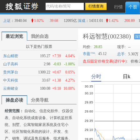
行情
个股
上证
：3940.04
1.02%
39.68
12095亿
深成
：14311.01
1.42%
200.89
科远智慧
(002380)
最近浏览
我的自选
深
以下是热门股票
均价:
28.85
现手:
--
市盈
:
45.12
总手:
5.30万
东山精密
195.27
+7.59
4.04%
盘后固定价格交易(进行中)
:
价格:2
山子高科
2.98
-0.03
-1.00%
贵州茅台
1309.22
+0.67
0.05%
中天科技
33.67
+1.38
4.27%
云南锗业
100.08
+9.10
10.00%
操盘必读
分类导航
经营范围：
自动化、信息化软件、仪器仪
表、自动化系统成套设备、计算机监控系
统、别墅、公寓智能家居系统及住宅小
区、社区智能化系统的设计、开发、生
产、销售、调试及售后服务、技术服务、