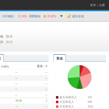
登录
|
注册
CRO概念
12.16%
博腾股份
20.02%
建议反馈
收:
29.35
开:
29.33
口
资金
委差：
0
：
0.00%
--
--
--
--
--
--
--
--
--
--
超大买单买入
195
29.00
2
大买单买入
698
--
--
中买单买入
2041