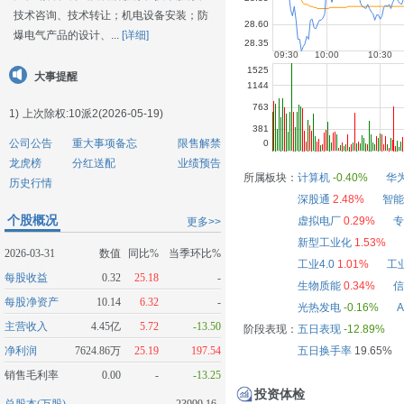
技术咨询、技术转让；机电设备安装；防
爆电气产品的设计、...
[详细]
大事提醒
1)
上次除权:10派2(2026-05-19)
公司公告
重大事项备忘
限售解禁
龙虎榜
分红送配
业绩预告
所属板块：
计算机
-0.40%
华
历史行情
深股通
2.48%
智能
个股概况
虚拟电厂
0.29%
专
更多>>
新型工业化
1.53%
2026-03-31
数值
同比%
当季环比%
工业4.0
1.01%
工
每股收益
0.32
25.18
-
生物质能
0.34%
信
每股净资产
10.14
6.32
-
光热发电
-0.16%
主营收入
4.45亿
5.72
-13.50
阶段表现：
五日表现
-12.89%
净利润
7624.86万
25.19
197.54
五日换手率
19.65%
销售毛利率
0.00
-
-13.25
投资体检