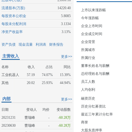
总股本(万股)
23999.16
流通股本(万股)
14220.40
上市以来涨跌幅
每股资本公积金
5.8085
今年涨跌幅
每股未分配利润
3.1334
企业上市时间
净资产收益率
3.13%
企业成立时间
企业背景
资产负债
现金流量
利润表
财务报告
所属城市
主营收入
更多>>
所属行业
董事长姓名与薪酬
名称
收入
占比
同比
总经理姓名与薪酬
工业机器人
57.19
74.07%
15.39%
员工人数
其他
20.02
25.93%
44.94%
人均创利
内部
融资历史
更多>>
历史分红募资比
日期
变动人
均价
变动股数
最近三年累计分红率
20231231
曹瑞峰
-
-60.28万
商誉
20230630
曹瑞峰
-
-60.28万
大股东质押率