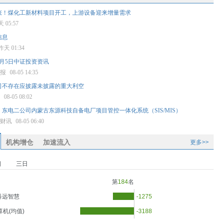
涨！煤化工新材料项目开工，上游设备迎来增量需求
 05:57
信息
昨天 01:34
月5日中证投资资讯
券报
08-05 14:35
司不存在应披露未披露的重大利空
报
08-05 08:02
东电二公司内蒙古东源科技自备电厂项目管控一体化系统（SIS/MIS）
星财讯
08-05 06:40
机构增仓
加速流入
更多>>
日
三日
第
184
名
科远智慧
-1275
算机(均值)
-3188