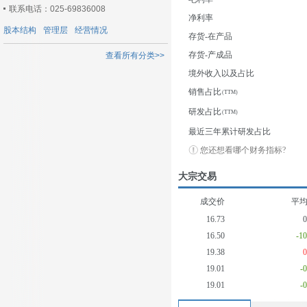
联系电话：025-69836008
净利率
股本结构
管理层
经营情况
存货-在产品
存货-产成品
查看所有分类>>
境外收入以及占比
销售占比
研发占比
最近三年累计研发占比
您还想看哪个财务指标?
大宗交易
成交价
平
16.73
16.50
-1
19.38
19.01
-
19.01
-