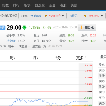
指数
排行
板块
自选股
基金
港股
美股
14549亿
[15:00]
14:58
*ST清越
快速拉升
N展芯
396.89%
14:56
上工Ｂ股
快速拉升
29.00
-1.19%
-0.35
2026-08-07 15:00
股通
14:56
爱丽家居
快速拉升
换手率:
3.73%
量比:
0.67
最高:
29.33
涨停:
32.29
昨
14:56
金凯生科
涨停
总金额:
1.53亿
市值:
69.60亿
最低:
28.25
跌停:
26.42
今
14:56
南亚新材
猛烈打压
9.00
现手:--
成交量:--
成交额:--万
08-07 15:21
14:55
成都先导
跌停
14:55
盛达资源
涨停
盘
14:55
盛达资源
快速拉升
委比
TTM
14:54
永安药业
快速拉升
卖⑤
14:53
中农立华
快速拉升
卖④
卖③
卖②
卖①
买①
买②