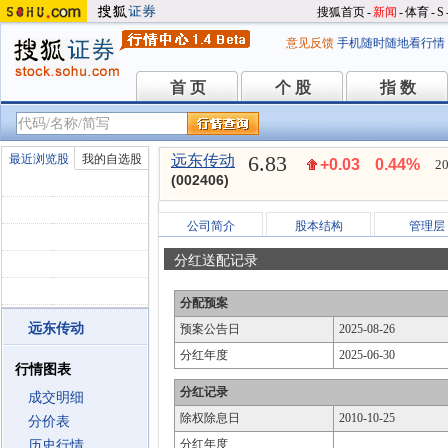
搜狐首页
-
新闻
-
体育
-
S
意见反馈
手机随时随地看行情
首 页
个 股
指 数
首 页
个 股
指 数
6.83
最近浏览股
我的自选股
远东传动
+0.03
0.44%
20
(002406)
公司简介
股本结构
管理层
分红送配记录
分配预案
远东传动
预案公告日
2025-08-26
分红年度
2025-06-30
行情图表
分红记录
成交明细
除权除息日
2010-10-25
分价表
分红年度
历史行情