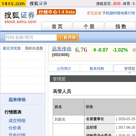
搜狐首页
-
新闻
-
体育
-
S
意见反馈
手机随时随地看行情
首 页
个 股
指 数
首 页
个 股
指 数
6.76
最近浏览股
我的自选股
远东传动
-0.07
-1.02%
2
(002406)
公司简介
股本结构
管理层
管理层
高管人员
远东传动
姓名
职务
行情图表
名誉董事长
( 2026-05-29
刘延生
成交明细
总经理
( 2017-06-20 
分价表
历史行情
战略委员会委员
( 2026-05-29