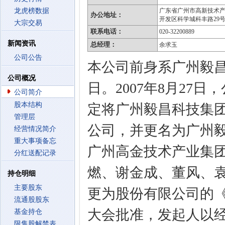
龙虎榜数据
广东省广州市高新技术
办公地址：
开发区科学城科丰路29
大宗交易
联系电话：
020-32200889
新闻资讯
总经理：
余求玉
公司公告
本公司前身系广州毅昌科
公司概况
日。2007年8月27
公司简介
股本结构
定将广州毅昌科技集
管理层
公司，并更名为广州毅昌
经营情况简介
重大事项备忘
广州高金技术产业集
分红送配记录
燃、谢金成、董风、
持仓明细
主要股东
更为股份有限公司的《发
流通股股东
大会批准，发起人以经
基金持仓
限售股解禁表