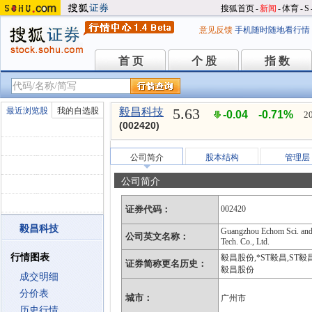
搜狐首页
-
新闻
-
体育
-
S
意见反馈
手机随时随地看行情
首 页
个 股
指 数
首 页
个 股
指 数
5.63
最近浏览股
我的自选股
毅昌科技
-0.04
-0.71%
2
(002420)
公司简介
股本结构
管理层
公司简介
证券代码：
002420
毅昌科技
Guangzhou Echom Sci. an
公司英文名称：
Tech. Co., Ltd.
行情图表
毅昌股份,*ST毅昌,ST毅昌
证券简称更名历史：
毅昌股份
成交明细
分价表
城市：
广州市
历史行情