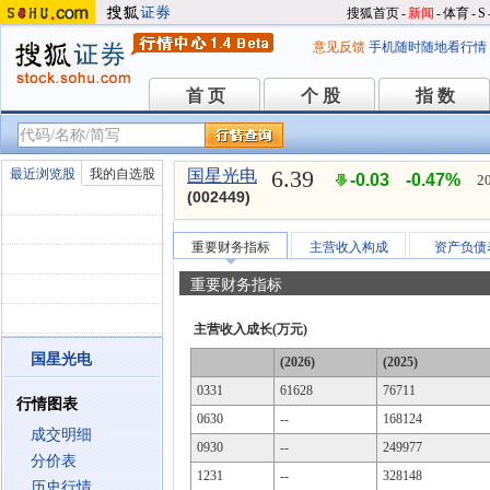
搜狐首页
-
新闻
-
体育
-
S
意见反馈
手机随时随地看行情
首 页
个 股
指 数
首 页
个 股
指 数
6.39
最近浏览股
我的自选股
国星光电
-0.03
-0.47%
2
(002449)
重要财务指标
主营收入构成
资产负债
重要财务指标
主营收入成长(万元)
国星光电
(2026)
(2025)
0331
61628
76711
行情图表
0630
--
168124
成交明细
0930
--
249977
分价表
1231
--
328148
历史行情