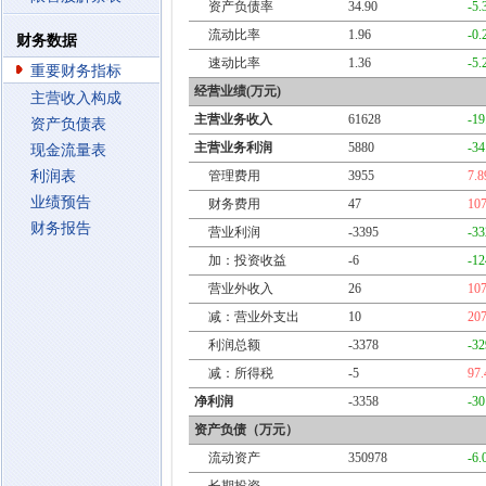
资产负债率
34.90
-5
流动比率
1.96
-0
财务数据
速动比率
1.36
-5
重要财务指标
经营业绩(万元)
主营收入构成
主营业务收入
61628
-1
资产负债表
主营业务利润
5880
-3
现金流量表
利润表
管理费用
3955
7.
业绩预告
财务费用
47
10
财务报告
营业利润
-3395
-3
加：投资收益
-6
-1
营业外收入
26
10
减：营业外支出
10
20
利润总额
-3378
-3
减：所得税
-5
97
净利润
-3358
-3
资产负债（万元）
流动资产
350978
-6