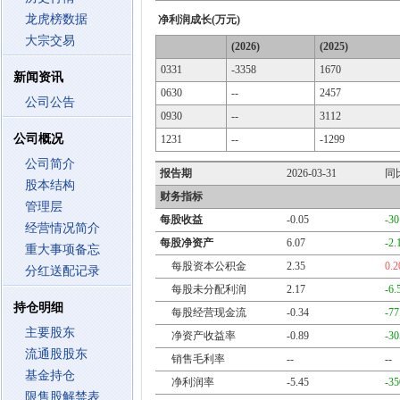
龙虎榜数据
净利润成长(万元)
大宗交易
(2026)
(2025)
0331
-3358
1670
新闻资讯
0630
--
2457
公司公告
0930
--
3112
公司概况
1231
--
-1299
公司简介
报告期
2026-03-31
同
股本结构
财务指标
管理层
每股收益
-0.05
-3
经营情况简介
每股净资产
6.07
-2
重大事项备忘
每股资本公积金
2.35
0.
分红送配记录
每股未分配利润
2.17
-6
持仓明细
每股经营现金流
-0.34
-7
主要股东
净资产收益率
-0.89
-3
流通股股东
销售毛利率
--
--
基金持仓
净利润率
-5.45
-3
限售股解禁表