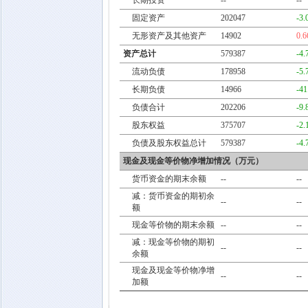
长期投资
--
--
固定资产
202047
-3
无形资产及其他资产
14902
0.
资产总计
579387
-4
流动负债
178958
-5
长期负债
14966
-4
负债合计
202206
-9
股东权益
375707
-2
负债及股东权益总计
579387
-4
现金及现金等价物净增加情况（万元）
货币资金的期末余额
--
--
减：货币资金的期初余
--
--
额
现金等价物的期末余额
--
--
减：现金等价物的期初
--
--
余额
现金及现金等价物净增
--
--
加额