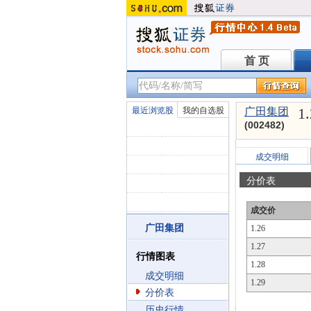
首 页
首 页
1
最近浏览股
我的自选股
广田集团
(002482)
成交明细
分价表
成交价
广田集团
1.26
1.27
行情图表
1.28
成交明细
1.29
分价表
历史行情