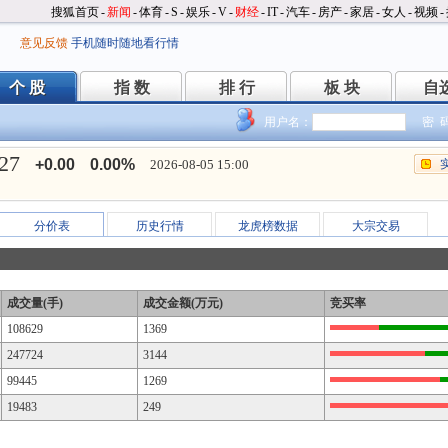
搜狐首页
-
新闻
-
体育
-
S
-
娱乐
-
V
-
财经
-
IT
-
汽车
-
房产
-
家居
-
女人
-
视频
-
意见反馈
手机随时随地看行情
个 股
指 数
排 行
板 块
自
个 股
指 数
排 行
板 块
自
用户名：
密 
.27
+0.00
0.00%
2026-08-05 15:00
分价表
历史行情
龙虎榜数据
大宗交易
成交量(手)
成交金额(万元)
竞买率
108629
1369
247724
3144
99445
1269
19483
249