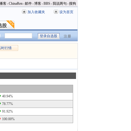
播客
-
ChinaRen
-
邮件
-
博客
-
BBS
-
我说两句
-
搜狗
加入收藏夹
设为首页
选股
选股
码：
注册
实时行情
40.94%
78.77%
91.92%
100.00%