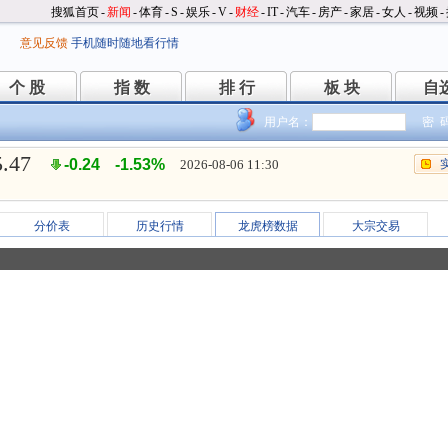
搜狐首页
-
新闻
-
体育
-
S
-
娱乐
-
V
-
财经
-
IT
-
汽车
-
房产
-
家居
-
女人
-
视频
-
意见反馈
手机随时随地看行情
个 股
指 数
排 行
板 块
自
个 股
指 数
排 行
板 块
自
用户名：
密 
5.47
-0.24
-1.53%
2026-08-06 11:30
分价表
历史行情
龙虎榜数据
大宗交易