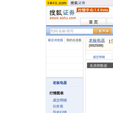
首 页
首 页
1
最近浏览股
我的自选股
老板电器
(002508)
成交明细
龙虎榜数据
老板电器
行情图表
成交明细
分价表
历史行情