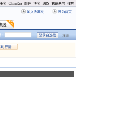
播客
-
ChinaRen
-
邮件
-
博客
-
BBS
-
我说两句
-
搜狗
加入收藏夹
设为首页
选股
选股
码：
注册
实时行情