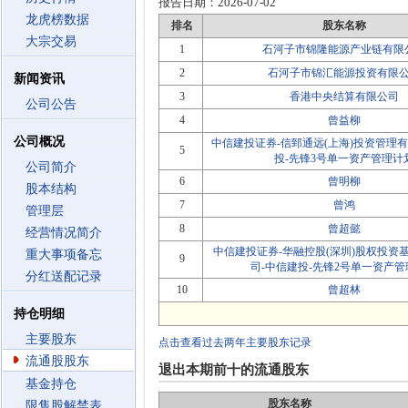
报告日期：
2026-07-02
龙虎榜数据
排名
股东名称
大宗交易
1
石河子市锦隆能源产业链有限
2
石河子市锦汇能源投资有限
新闻资讯
3
香港中央结算有限公司
公司公告
4
曾益柳
公司概况
中信建投证券-信郅通远(上海)投资管理
5
投-先锋3号单一资产管理计
公司简介
6
曾明柳
股本结构
7
曾鸿
管理层
8
曾超懿
经营情况简介
中信建投证券-华融控股(深圳)股权投资
重大事项备忘
9
司-中信建投-先锋2号单一资产
分红送配记录
10
曾超林
持仓明细
主要股东
点击查看过去两年主要股东记录
流通股股东
退出本期前十的流通股东
基金持仓
股东名称
限售股解禁表