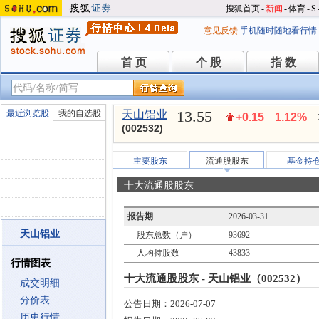
搜狐首页
-
新闻
-
体育
-
S
意见反馈
手机随时随地看行情
首 页
个 股
指 数
首 页
个 股
指 数
13.55
最近浏览股
我的自选股
天山铝业
+0.15
1.12%
(002532)
主要股东
流通股股东
基金持
十大流通股股东
报告期
2026-03-31
天山铝业
股东总数（户）
93692
人均持股数
43833
行情图表
十大流通股股东 - 天山铝业（002532）
成交明细
分价表
公告日期：
2026-07-07
历史行情