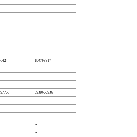
--
--
--
--
--
--
--
66424
190798817
--
--
--
497765
3939660936
--
--
--
--
--