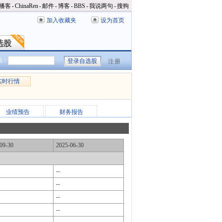
播客
-
ChinaRen
-
邮件
-
博客
-
BBS
-
我说两句
-
搜狗
加入收藏夹
设为首页
选股
选股
码：
注册
实时行情
业绩预告
财务报告
09-30
2025-06-30
--
--
--
--