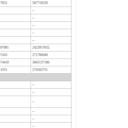
77052
587718529
--
--
--
--
--
297981
2423957832
67416
271700649
674410
3665157186
23355
274503751
--
--
--
--
--
--