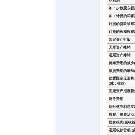
净利润
加：少数股东损
加：计提的坏帐
计提的贷款呆账
计提的长期投资
固定资产折旧
无形资产摊销
递延资产摊销
待摊费用的减少(
预提费用的增加(
处置固定无形和
(减：收益)
固定资产报废损
财务费用
应付债券利息支
投资、筹资活动
投资损失(减收益
递延税款贷项(减