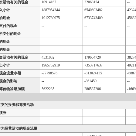
资活动有关的现金
10914167
32068154
--
入小计
1887954344
6540693482
4232
的现金
1912780975
6733743409
4568
支付的现金
--
--
--
所支付的现金
--
--
--
的现金
--
--
--
的现金
--
--
--
资活动有关的现金
4531032
179654720
3827
出小计
1965752919
7353717637
4921
现金流量净额
-77798576
-813024155
-6887
现金的影响
--
-861459
--
等价物净增加额
5622285
286587206
-1669
收支的投资和筹资活动
债务
--
--
--
--
--
--
节为经营活动的现金流量