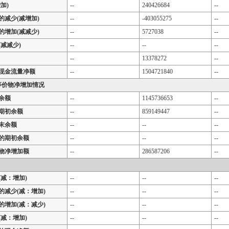
加)
--
240426684
--
的减少(减增加)
--
-403055275
--
的增加(减减少)
--
5727038
--
减减少)
--
--
--
--
13378272
--
现金流量净额
--
1504721840
--
等价物净增加情况
余额
--
1145736653
--
期初余额
--
859149447
--
末余额
--
--
--
的期初余额
--
--
--
物净增加额
--
286587206
--
减：增加)
--
--
--
的减少(减：增加)
--
--
--
的增加(减：减少)
--
--
--
减：增加)
--
--
--