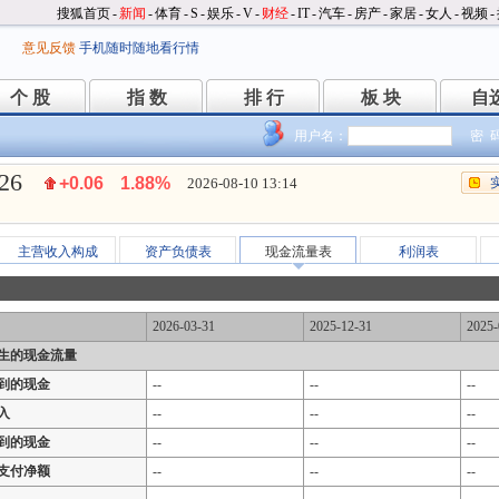
搜狐首页
-
新闻
-
体育
-
S
-
娱乐
-
V
-
财经
-
IT
-
汽车
-
房产
-
家居
-
女人
-
视频
-
意见反馈
手机随时随地看行情
个 股
指 数
排 行
板 块
自
个 股
指 数
排 行
板 块
自
用户名：
密 
.26
+0.06
1.88%
2026-08-10 13:14
主营收入构成
资产负债表
现金流量表
利润表
2026-03-31
2025-12-31
2025-
生的现金流量
到的现金
--
--
--
入
--
--
--
到的现金
--
--
--
支付净额
--
--
--