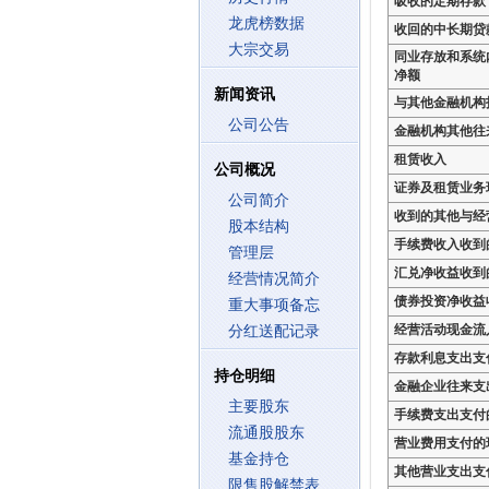
吸收的定期存款
龙虎榜数据
收回的中长期贷
大宗交易
同业存放和系统
净额
新闻资讯
与其他金融机构
公司公告
金融机构其他往
租赁收入
公司概况
证券及租赁业务
公司简介
收到的其他与经
股本结构
手续费收入收到
管理层
汇兑净收益收到
经营情况简介
债券投资净收益
重大事项备忘
经营活动现金流
分红送配记录
存款利息支出支
持仓明细
金融企业往来支
主要股东
手续费支出支付
流通股股东
营业费用支付的
基金持仓
其他营业支出支
限售股解禁表