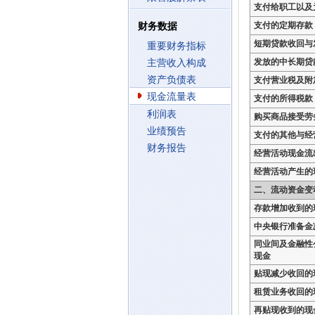
支付给职工以及
支付的定期存款
财务数据
短期贷款收回与
重要财务指标
发放的中长期贷
主营收入构成
资产负债表
支付营业税及附
现金流量表
支付的所得税款
利润表
购买商品接受劳
业绩预告
支付的其他与经
财务报告
经营活动现金流
经营活动产生的
二、流动资金变
存款增加收到的
中央银行准备金
同业间及金融性
现金
贴现减少收回的
租赁业务收回的
再贴现收到的现