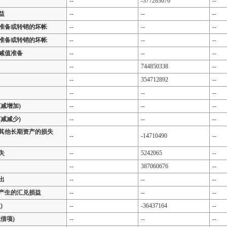
--
-377283076
--
益
--
--
--
准备或转销的坏帐
--
--
--
准备或转销的坏帐
--
--
--
减值准备
--
--
--
--
744850338
--
--
354712892
--
--
--
--
减增加)
--
--
--
减减少)
--
--
--
其他长期资产的损失
--
-14710490
--
失
--
5242065
--
--
387060676
--
出
--
--
--
产生的汇兑损益
--
--
--
)
--
-36437164
--
借项)
--
--
--