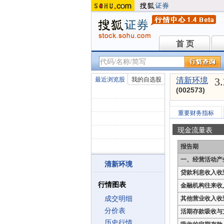
首 页
首 页
3
最近浏览股
我的自选股
清新环境
(002573)
重要财务指标
现金流量表
报告期
一、经营活动产
清新环境
贷款利息收入收
行情图表
金融机构往来收
成交明细
其他营业收入收
分价表
活期存款吸收与
历史行情