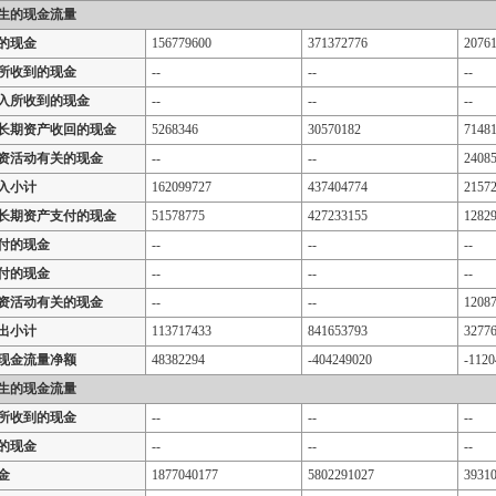
生的现金流量
的现金
156779600
371372776
2076
所收到的现金
--
--
--
入所收到的现金
--
--
--
长期资产收回的现金
5268346
30570182
7148
资活动有关的现金
--
--
2408
入小计
162099727
437404774
2157
长期资产支付的现金
51578775
427233155
1282
付的现金
--
--
--
付的现金
--
--
--
资活动有关的现金
--
--
1208
出小计
113717433
841653793
3277
现金流量净额
48382294
-404249020
-1120
生的现金流量
所收到的现金
--
--
--
的现金
--
--
--
金
1877040177
5802291027
3931