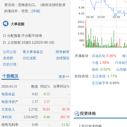
资活动；货物进出口。（除依法须经批准
的项目外，凭营...
[详细]
大事提醒
1)
分配预案:不分配不转增
2)
上次除权:10派0.1(2025-06-18)
公司公告
重大事项备忘
限售解禁
所属板块：
石油石化
0.36%
海
龙虎榜
分红送配
业绩预告
小盘
1.48%
污水处
历史行情
低价
-0.52%
山东板
个股概况
阶段表现：
五日表现
-1.77%
更多>>
五日换手率
8.69%
2026-03-31
数值
同比%
当季环比%
每股收益
0.02
-9.55
-
每股净资产
1.57
2.37
-
主营收入
2.27亿
78.03
50.79
投资体检
净利润
1216.84万
-9.46
285.79
销售毛利率
0.00
-
-11.02
上市以来涨跌幅