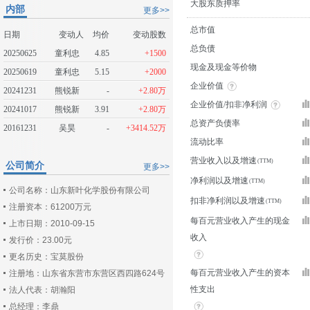
大股东质押率
内部
更多>>
总市值
日期
变动人
均价
变动股数
总负债
20250625
童利忠
4.85
+1500
现金及现金等价物
20250619
童利忠
5.15
+2000
企业价值
20241231
熊锐新
-
+2.80万
企业价值/扣非净利润
20241017
熊锐新
3.91
+2.80万
总资产负债率
20161231
吴昊
-
+3414.52万
流动比率
营业收入以及增速
公司简介
更多>>
净利润以及增速
公司名称：山东新叶化学股份有限公司
扣非净利润以及增速
注册资本：61200万元
每百元营业收入产生的现金
上市日期：2010-09-15
收入
发行价：23.00元
更名历史：宝莫股份
每百元营业收入产生的资本
注册地：山东省东营市东营区西四路624号
性支出
法人代表：胡瀚阳
总经理：李鼎