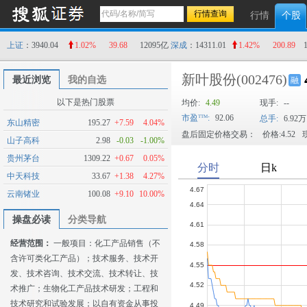
行情
个股
上证
：3940.04
1.02%
39.68
12095亿
深成
：14311.01
1.42%
200.89
新叶股份
(002476)
最近浏览
我的自选
融
以下是热门股票
均价:
4.49
现手:
--
市盈
:
92.06
总手:
6.92万
东山精密
195.27
+7.59
4.04%
盘后固定价格交易：
价格:4.52
现
山子高科
2.98
-0.03
-1.00%
贵州茅台
1309.22
+0.67
0.05%
中天科技
33.67
+1.38
4.27%
云南锗业
100.08
+9.10
10.00%
操盘必读
分类导航
经营范围：
一般项目：化工产品销售（不
含许可类化工产品）；技术服务、技术开
发、技术咨询、技术交流、技术转让、技
术推广；生物化工产品技术研发；工程和
技术研究和试验发展；以自有资金从事投