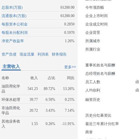
总股本(万股)
61200.00
今年涨跌幅
流通股本(万股)
61200.00
企业上市时间
每股资本公积金
0.2859
企业成立时间
每股未分配利润
0.1970
企业背景
净资产收益率
1.26%
所属城市
所属行业
资产负债
现金流量
利润表
财务报告
董事长姓名与薪酬
主营收入
更多>>
总经理姓名与薪酬
名称
收入
占比
同比
员工人数
油田用化学
541.25
89.72%
13.26%
人均创利
品
环保水处理
39.77
6.59%
0.25%
融资历史
非油田用化
20.72
3.43%
7.14%
学品
历史分红募资比
其他业务收
1.55
0.26%
-11.91%
最近三年累计分红率
入
商誉