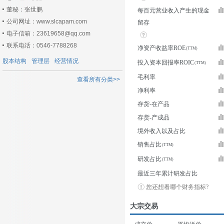
董秘：张世鹏
每百元营业收入产生的现金
公司网址：www.slcapam.com
留存
电子信箱：23619658@qq.com
联系电话：0546-7788268
净资产收益率ROE
股本结构
管理层
经营情况
投入资本回报率ROIC
毛利率
查看所有分类>>
净利率
存货-在产品
存货-产成品
境外收入以及占比
销售占比
研发占比
最近三年累计研发占比
您还想看哪个财务指标?
大宗交易