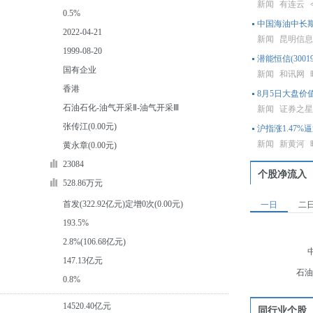
新闻
有连云
0.5%
中国海油中长期
2022-04-21
新闻
昆明信
1999-08-20
潜能恒信(300
国有企业
新闻
和讯网
香港
8月5日大盘价值
石油石化-油气开采Ⅱ-油气开采Ⅲ
新闻
证券之
张传江(0.00元)
沪指涨1.47%
新闻
新黄河
黄永章(0.00元)
23084
个股净流入
528.86万元
首发(322.92亿元)定增0次(0.00元)
一日
二
193.5%
2.8%(106.68亿元)
147.13亿元
石油
0.8%
14520.40亿元
同行业个股