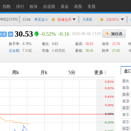
13:04
快意电梯
快速拉升
指数
排行
板块
自选股
基金
港股
美股
13:04
海默科技
快速拉升
13:04
粤宏远Ａ
快速拉升
698亿
[13:05]
N津富
128.12%
13:04
深科达
快速拉升
30.53
-0.52%
-0.16
2026-08-06 13:05
股通
融
13:04
神雾节能
快速拉升
13:03
中材科技
快速拉升
换手率:
0.78%
量比:
0.83
最高:
30.83
涨停:
33.76
总金额:
7.11亿
市值:
1.45万亿
最低:
30.42
跌停:
27.62
13:03
天孚通信
快速拉升
13:03
金安国纪
快速拉升
盘
委比
TTM
卖⑤
卖④
卖③
卖②
卖①
买①
买②