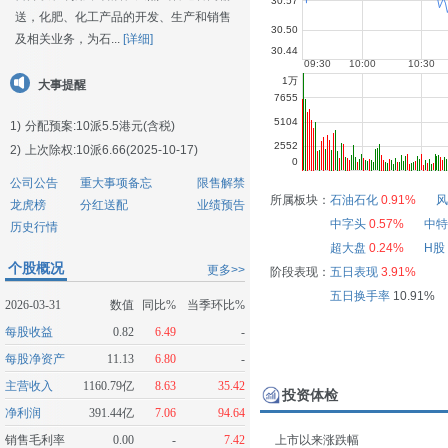
送，化肥、化工产品的开发、生产和销售
及相关业务，为石...
[详细]
大事提醒
1)
分配预案:10派5.5港元(含税)
2)
上次除权:10派6.66(2025-10-17)
公司公告
重大事项备忘
限售解禁
所属板块：
石油石化
0.91%
风
龙虎榜
分红送配
业绩预告
中字头
0.57%
中特
历史行情
超大盘
0.24%
H股
个股概况
更多>>
阶段表现：
五日表现
3.91%
五日换手率
10.91%
2026-03-31
数值
同比%
当季环比%
每股收益
0.82
6.49
-
每股净资产
11.13
6.80
-
主营收入
1160.79亿
8.63
35.42
投资体检
净利润
391.44亿
7.06
94.64
销售毛利率
0.00
-
7.42
上市以来涨跌幅