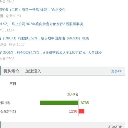
今天 02:40
FOB（二期）项目一号船“绿能川”命名交付
息港
今天 01:51
191.SZ)：终止公司2025年度向特定对象发行A股股票事项
昨天 12:14
（399373）指数跌0.52%，成份股中国海油（600938）领跌
星基金
昨天 10:17
逼近3900点，科创50涨4.78%，A股成交额放大至2.66万亿元 | 大鱼财经
昨天 07:33
机构增仓
加速流入
更多>>
日
三日
第
48
名
中国海油
-8785
石化(均值)
1236
石油石化