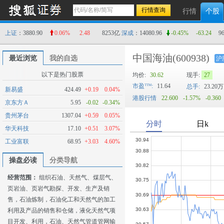
行情
个股
上证
：3880.95
0.07%
2.52
8254亿
深成
：14080.96
-0.45%
-63.24
9
中国海油
(600938)
最近浏览
我的自选
沪
以下是热门股票
均价:
30.62
现手:
75
市盈
:
11.64
总手:
23.21万
新易盛
424.49
+0.19
0.04%
港股行情
22.600
-1.57%
-0.360
京东方Ａ
5.95
-0.02
-0.34%
贵州茅台
1307.04
+0.59
0.05%
华天科技
17.10
+0.51
3.07%
工业富联
68.95
+3.03
4.60%
操盘必读
分类导航
经营范围：
组织石油、天然气、煤层气、
页岩油、页岩气勘探、开发、生产及销
售，石油炼制，石油化工和天然气的加工
利用及产品的销售和仓储，液化天然气项
目开发、利用，石油、天然气管道管网输