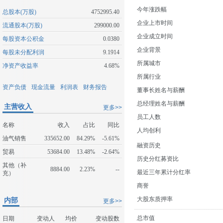
今年涨跌幅
总股本(万股)
4752995.40
企业上市时间
流通股本(万股)
299000.00
企业成立时间
每股资本公积金
0.0380
企业背景
每股未分配利润
9.1914
所属城市
净资产收益率
4.68%
所属行业
资产负债
现金流量
利润表
财务报告
董事长姓名与薪酬
总经理姓名与薪酬
主营收入
更多>>
员工人数
名称
收入
占比
同比
人均创利
油气销售
335652.00
84.29%
-5.61%
融资历史
贸易
53684.00
13.48%
-2.64%
历史分红募资比
其他（补
8884.00
2.23%
--
最近三年累计分红率
充）
商誉
大股东质押率
内部
更多>>
总市值
日期
变动人
均价
变动股数