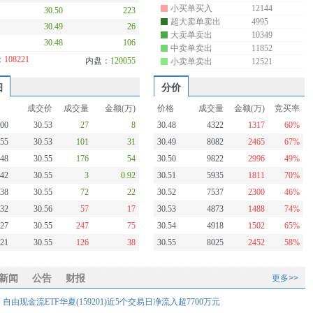
小买单买入
12144
30.49
29
超大卖单卖出
4995
30.48
106
大卖单卖出
10349
30.47
76
中卖单卖出
11852
：
108296
内盘：
120055
小卖单卖出
12521
细
分价
成交价
成交量
金额(万)
价格
成交量
金额(万)
竞买率
:05
30.53
75
23
30.48
4322
1317
60%
:00
30.53
27
8
30.49
8082
2465
67%
:55
30.53
101
31
30.50
9822
2996
49%
:48
30.55
176
54
30.51
5935
1811
70%
:42
30.55
3
0.92
30.52
7537
2300
46%
:38
30.55
72
22
30.53
4948
1511
74%
:32
30.56
57
17
30.54
4918
1502
65%
:27
30.55
247
75
30.55
8025
2452
58%
新闻
公告
财报
更多>>
由现金流ETF华夏(159201)近5个交易日净流入超7700万元