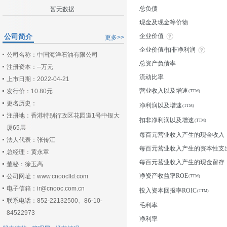
总负债
暂无数据
现金及现金等价物
公司简介
企业价值
更多>>
企业价值/扣非净利润
公司名称：中国海洋石油有限公司
总资产负债率
注册资本：--万元
流动比率
上市日期：2022-04-21
营业收入以及增速
发行价：10.80元
更名历史：
净利润以及增速
注册地：香港特别行政区花园道1号中银大
扣非净利润以及增速
厦65层
每百元营业收入产生的现金收入
法人代表：张传江
每百元营业收入产生的资本性支
总经理：黄永章
每百元营业收入产生的现金留存
董秘：徐玉高
净资产收益率ROE
公司网址：www.cnoocltd.com
电子信箱：ir@cnooc.com.cn
投入资本回报率ROIC
联系电话：852-22132500、86-10-
毛利率
84522973
净利率