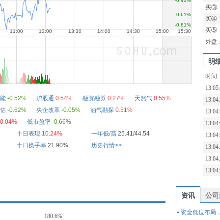
买③
买④
买⑤
外盘
明
时间
13:05
能
-0.52%
沪股通
0.54%
融资融券
0.27%
天然气
0.55%
13:05
估
-0.62%
央企改革
-0.05%
油气勘探
0.51%
13:04
0.04%
低市盈率
-0.66%
13:04
十日表现
10.24%
一年低/高
25.41/44.54
13:04
十日换手率
21.90%
历史行情>>
13:04
13:04
13:04
资讯
公司
资金低位布局，自
180.6%