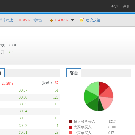
登录
|
注册
单车概念
10.85%
N津富
134.82%
建议反馈
昨收:
30.69
今开:
30.51
口
资金
委差：
235
：
37.24%
30.56
120
30.55
18
30.54
11
30.53
46
30.52
3
超大买单买入
1217
30.51
7
大买单买入
8100
30.50
215
中买单买入
9471