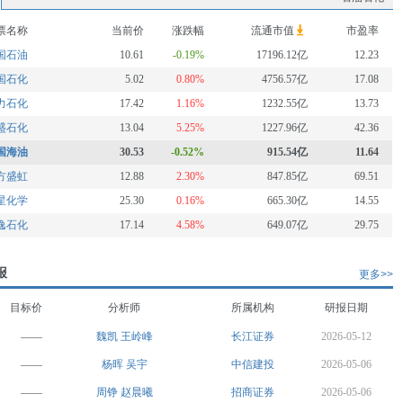
票名称
当前价
涨跌幅
流通市值
市盈率
国石油
10.61
-0.19%
17196.12亿
12.23
国石化
5.02
0.80%
4756.57亿
17.08
力石化
17.42
1.16%
1232.55亿
13.73
盛石化
13.04
5.25%
1227.96亿
42.36
国海油
30.53
-0.52%
915.54亿
11.64
方盛虹
12.88
2.30%
847.85亿
69.51
星化学
25.30
0.16%
665.30亿
14.55
逸石化
17.14
4.58%
649.07亿
29.75
报
更多>>
目标价
分析师
所属机构
研报日期
——
魏凯
王岭峰
长江证券
2026-05-12
——
杨晖
吴宇
中信建投
2026-05-06
——
周铮
赵晨曦
招商证券
2026-05-06