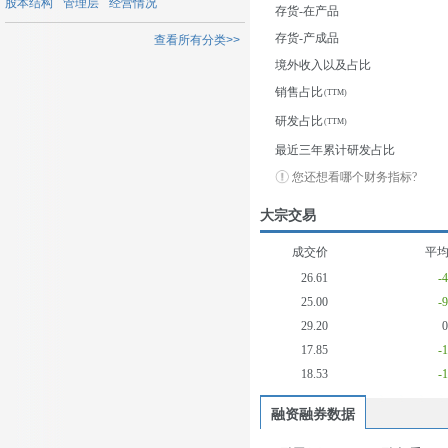
股本结构
管理层
经营情况
存货-在产品
存货-产成品
查看所有分类>>
境外收入以及占比
销售占比
研发占比
最近三年累计研发占比
您还想看哪个财务指标?
大宗交易
成交价
平
26.61
-
25.00
-
29.20
17.85
-
18.53
-
融资融券数据