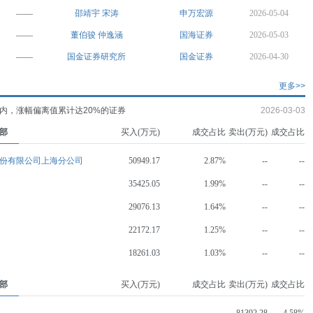
——
邵靖宇
宋涛
申万宏源
2026-05-04
——
董伯骏
仲逸涵
国海证券
2026-05-03
——
国金证券研究所
国金证券
2026-04-30
更多>>
内，涨幅偏离值累计达20%的证券
2026-03-03
部
买入(万元)
成交占比
卖出(万元)
成交占比
份有限公司上海分公司
50949.17
2.87%
--
--
35425.05
1.99%
--
--
29076.13
1.64%
--
--
22172.17
1.25%
--
--
18261.03
1.03%
--
--
部
买入(万元)
成交占比
卖出(万元)
成交占比