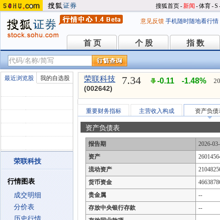
搜狐首页
-
新闻
-
体育
-
S
意见反馈
手机随时随地看行情
首 页
个 股
指 数
首 页
个 股
指 数
7.34
最近浏览股
我的自选股
荣联科技
-0.11
-1.48%
20
(002642)
重要财务指标
主营收入构成
资产负债
资产负债表
报告期
2026-03
资产
2601456
荣联科技
流动资产
2104825
行情图表
货币资金
4663878
成交明细
贵金属
--
分价表
存放中央银行存款
--
历史行情