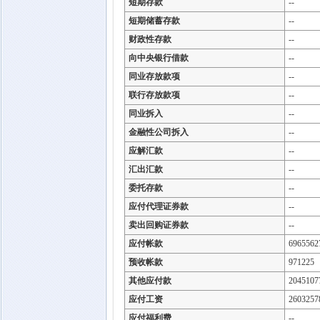
短期存款
--
短期储蓄存款
--
财政性存款
--
向中央银行借款
--
同业存放款项
--
联行存放款项
--
同业拆入
--
金融性公司拆入
--
应解汇款
--
汇出汇款
--
委托存款
--
应付代理证券款
--
卖出回购证券款
--
应付帐款
6965562
预收帐款
971225
其他应付款
2045107
应付工资
2603257
应付福利费
--