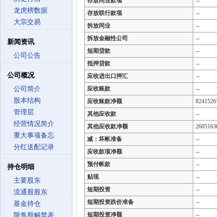
存放同业款项
--
龙虎榜数据
存放联行款项
--
大宗交易
拆放同业
--
拆放金融性公司
--
新闻资讯
短期贷款
--
公司公告
抵押贷款
--
公司概况
应收进出口押汇
--
公司简介
应收账款
--
股本结构
应收账款净额
8241526
管理层
其他应收款
--
经营情况简介
其他应收款净额
2605163
重大事项备忘
减：坏帐准备
--
分红送配记录
应收款项净额
--
预付帐款
--
持仓明细
贴现
--
主要股东
短期投资
--
流通股股东
短期投资跌价准备
--
基金持仓
短期投资净额
--
限售股解禁表