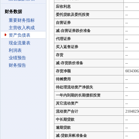
应收利息
--
财务数据
委托贷款及委托投资
--
重要财务指标
自营证券
--
主营收入构成
减:自营证券跌价准备
--
资产负债表
代理证券
--
现金流量表
买入返售证券
--
利润表
存货
--
业绩预告
减:存货跌价准备
--
财务报告
存货净额
6034306
待摊费用
--
待处理流动资产净损失
--
一年内到期的长期债权投资
--
其它流动资产
--
流动资产合计
2104825
中长期贷款
--
逾期贷款
--
减:贷款呆帐准备金
--