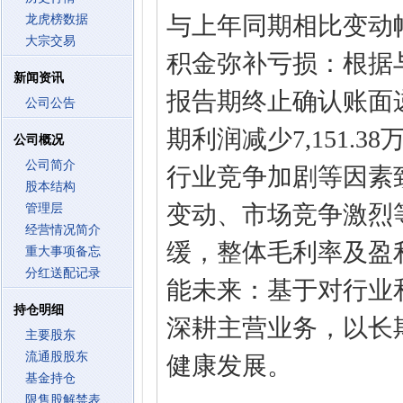
与上年同期相比变动幅度
龙虎榜数据
大宗交易
积金弥补亏损：根据
新闻资讯
报告期终止确认账面递
公司公告
期利润减少7,151.
公司概况
公司简介
行业竞争加剧等因素致
股本结构
变动、市场竞争激烈
管理层
经营情况简介
缓，整体毛利率及盈
重大事项备忘
分红送配记录
能未来：基于对行业
持仓明细
深耕主营业务，以长
主要股东
流通股股东
健康发展。
基金持仓
限售股解禁表