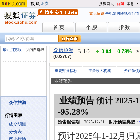
搜狐首页
-
新闻
-
体育
-
S
意见反馈
手机随时随地看行情
首 页
个 股
指 数
首 页
个 股
指 数
5.10
最近浏览股
我的自选股
众信旅游
-0.04
-0.78%
2
(002707)
重要财务指标
主营收入构成
资产负债
业绩预告
业绩预告
预计
2025-1
众信旅游
-95.28%
行情图表
预告报告期：
2025-12-31
财报预告类型：
成交明细
分价表
预计2025年1-12
历史行情