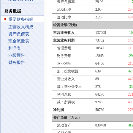
资产负债率
29.96
-1
流动比率
2.95
29
财务数据
速动比率
2.25
50
重要财务指标
经营业绩(万元)
主营收入构成
主营业务收入
137598
-1
资产负债表
主营业务利润
73732
14
现金流量表
利润表
管理费用
10547
11
业绩预告
财务费用
-3845
-2
财务报告
营业利润
64466
21
加：投资收益
639
-6
营业外收入
89
44
减：营业外支出
278
-3
利润总额
64276
22
减：所得税
9280
40
净利润
50769
27
资产负债（万元）
流动资产
830488
-8