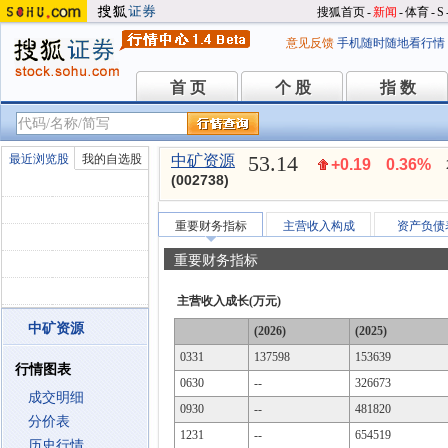
搜狐首页
-
新闻
-
体育
-
S
意见反馈
手机随时随地看行情
首 页
个 股
指 数
首 页
个 股
指 数
53.14
最近浏览股
我的自选股
中矿资源
+0.19
0.36%
(002738)
重要财务指标
主营收入构成
资产负债
重要财务指标
主营收入成长(万元)
中矿资源
(2026)
(2025)
0331
137598
153639
行情图表
0630
--
326673
成交明细
0930
--
481820
分价表
1231
--
654519
历史行情