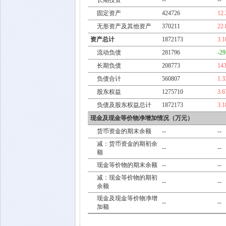
长期投资
--
--
固定资产
424726
12
无形资产及其他资产
370211
22
资产总计
1872173
3.
流动负债
281796
-2
长期负债
208773
14
负债合计
560807
1.
股东权益
1275710
3.
负债及股东权益总计
1872173
3.
现金及现金等价物净增加情况（万元）
货币资金的期末余额
--
--
减：货币资金的期初余
--
--
额
现金等价物的期末余额
--
--
减：现金等价物的期初
--
--
余额
现金及现金等价物净增
--
--
加额