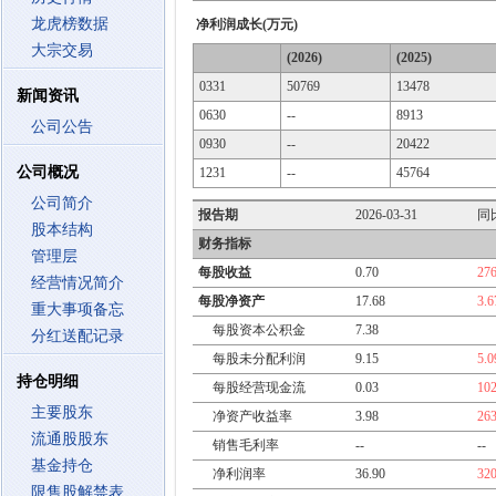
龙虎榜数据
净利润成长(万元)
大宗交易
(2026)
(2025)
0331
50769
13478
新闻资讯
0630
--
8913
公司公告
0930
--
20422
公司概况
1231
--
45764
公司简介
报告期
2026-03-31
同
股本结构
财务指标
管理层
每股收益
0.70
27
经营情况简介
每股净资产
17.68
3.
重大事项备忘
每股资本公积金
7.38
分红送配记录
每股未分配利润
9.15
5.
持仓明细
每股经营现金流
0.03
10
主要股东
净资产收益率
3.98
26
流通股股东
销售毛利率
--
--
基金持仓
净利润率
36.90
32
限售股解禁表