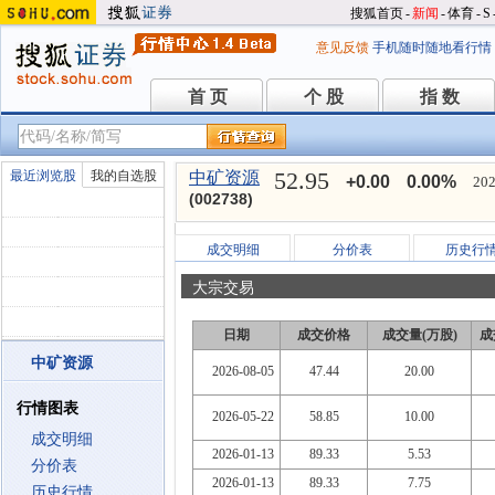
搜狐首页
-
新闻
-
体育
-
S
意见反馈
手机随时随地看行情
首 页
个 股
指 数
首 页
个 股
指 数
52.95
最近浏览股
我的自选股
中矿资源
+0.00
0.00%
202
(002738)
成交明细
分价表
历史行
大宗交易
日期
成交价格
成交量(万股)
成
中矿资源
2026-08-05
47.44
20.00
行情图表
2026-05-22
58.85
10.00
成交明细
2026-01-13
89.33
5.53
分价表
2026-01-13
89.33
7.75
历史行情