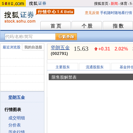
搜狐首页
-
新闻
-
体育
-
S
意见反馈
手机随时随地看行情
首 页
个 股
指 数
首 页
个 股
指 数
15.63
最近浏览股
我的自选股
坚朗五金
+0.31
2.02%
(002791)
主要股东
流通股股东
基金持
限售股解禁表
坚朗五金
行情图表
成交明细
分价表
历史行情