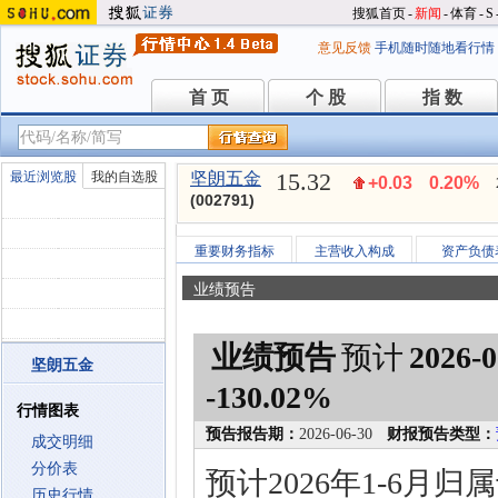
搜狐首页
-
新闻
-
体育
-
S
意见反馈
手机随时随地看行情
首 页
个 股
指 数
首 页
个 股
指 数
15.32
最近浏览股
我的自选股
坚朗五金
+0.03
0.20%
(002791)
重要财务指标
主营收入构成
资产负债
业绩预告
业绩预告
预计
2026-0
坚朗五金
-130.02%
行情图表
预告报告期：
2026-06-30
财报预告类型：
成交明细
分价表
预计2026年1-6月
历史行情