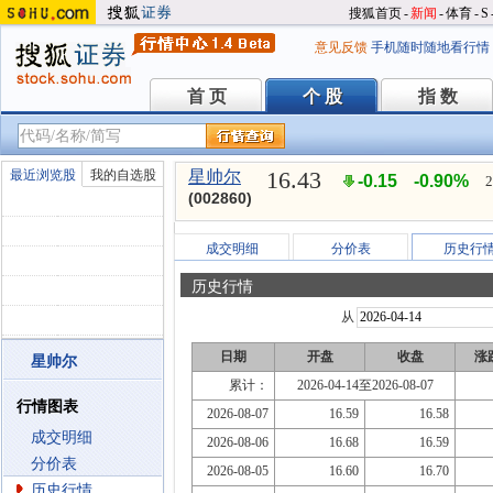
搜狐首页
-
新闻
-
体育
-
S
意见反馈
手机随时随地看行情
首 页
个 股
指 数
首 页
个 股
指 数
16.43
最近浏览股
我的自选股
星帅尔
-0.15
-0.90%
2
(002860)
成交明细
分价表
历史行
历史行情
从
日期
开盘
收盘
涨
星帅尔
累计：
2026-04-14至2026-08-07
行情图表
2026-08-07
16.59
16.58
成交明细
2026-08-06
16.68
16.59
分价表
2026-08-05
16.60
16.70
历史行情