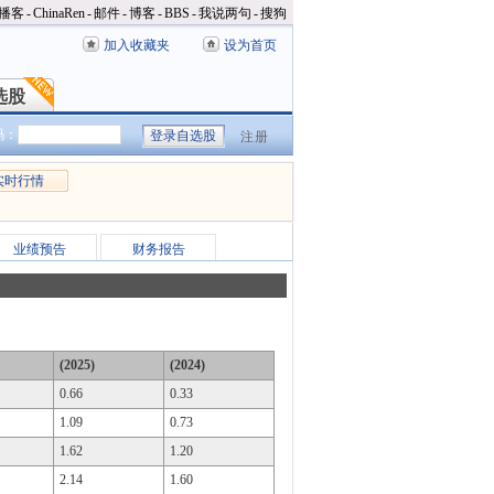
播客
-
ChinaRen
-
邮件
-
博客
-
BBS
-
我说两句
-
搜狗
加入收藏夹
设为首页
选股
选股
码：
注册
实时行情
业绩预告
财务报告
(2025)
(2024)
0.66
0.33
1.09
0.73
1.62
1.20
2.14
1.60