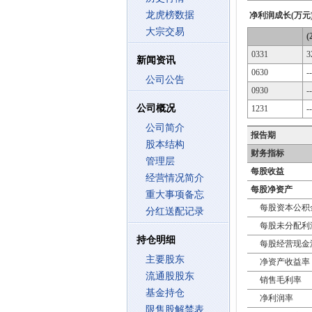
龙虎榜数据
净利润成长(万元
大宗交易
(
0331
3
新闻资讯
0630
--
公司公告
0930
--
公司概况
1231
--
公司简介
报告期
股本结构
财务指标
管理层
每股收益
经营情况简介
每股净资产
重大事项备忘
每股资本公积
分红送配记录
每股未分配利
持仓明细
每股经营现金
主要股东
净资产收益率
流通股股东
销售毛利率
基金持仓
净利润率
限售股解禁表