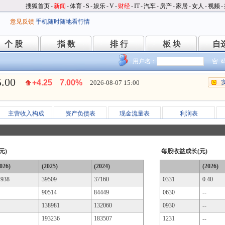
搜狐首页
-
新闻
-
体育
-
S
-
娱乐
-
V
-
财经
-
IT
-
汽车
-
房产
-
家居
-
女人
-
视频
-
意见反馈
手机随时随地看行情
个 股
指 数
排 行
板 块
自
个 股
指 数
排 行
板 块
自
用户名：
密 
5.00
+4.25
7.00%
2026-08-07 15:00
主营收入构成
资产负债表
现金流量表
利润表
元)
每股收益成长(元)
026)
(2025)
(2024)
(2026)
1938
39509
37160
0331
0.40
90514
84449
0630
--
138981
132060
0930
--
193236
183507
1231
--