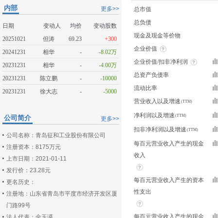
内部
更多>>
总市值
总负债
日期
变动人
均价
变动股数
现金及现金等价物
20251021
但涛
69.23
+300
企业价值
20241231
相华
-
-8.02万
企业价值/扣非净利润
20231231
相华
-
-4.00万
总资产负债率
20231231
陈立鹏
-
-10000
流动比率
20231231
徐大志
-
-5000
营业收入以及增速
净利润以及增速
公司简介
更多>>
扣非净利润以及增速
公司名称：青岛征和工业股份有限公司
每百元营业收入产生的现金
注册资本：8175万元
收入
上市日期：2021-01-11
发行价：23.28元
每百元营业收入产生的资本
更名历史：
性支出
注册地：山东省青岛市平度市经济开发区厦
门路99号
每百元营业收入产生的现金
法人代表：金玉谟