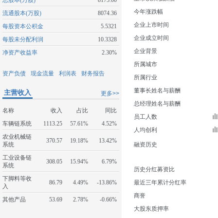
总股本(万股)
8175.00
今年涨跌幅
流通股本(万股)
8074.36
企业上市时间
每股资本公积金
5.5321
企业成立时间
每股未分配利润
10.3328
企业背景
净资产收益率
2.30%
所属城市
资产负债
现金流量
利润表
财务报告
所属行业
董事长姓名与薪酬
主营收入
更多>>
总经理姓名与薪酬
名称
收入
占比
同比
员工人数
车辆链系统
1113.25
57.61%
4.52%
人均创利
农业机械链
370.57
19.18%
13.42%
系统
融资历史
工业设备链
308.05
15.94%
6.79%
系统
历史分红募资比
下脚料等收
86.79
4.49%
-13.86%
最近三年累计分红率
入
商誉
其他产品
53.69
2.78%
-0.66%
大股东质押率