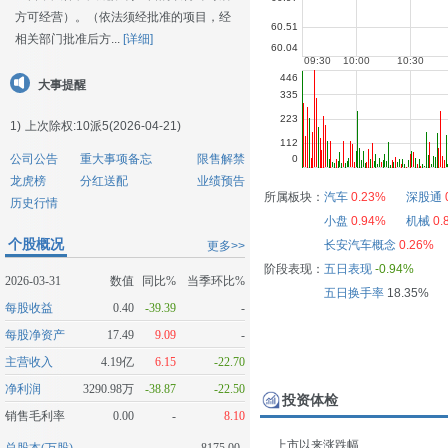
方可经营）。（依法须经批准的项目，经
相关部门批准后方...
[详细]
大事提醒
1)
上次除权:10派5(2026-04-21)
公司公告
重大事项备忘
限售解禁
龙虎榜
分红送配
业绩预告
所属板块：
汽车
0.23%
深股通
历史行情
小盘
0.94%
机械
0.
个股概况
长安汽车概念
0.26%
更多>>
阶段表现：
五日表现
-0.94%
2026-03-31
数值
同比%
当季环比%
五日换手率
18.35%
每股收益
0.40
-39.39
-
每股净资产
17.49
9.09
-
主营收入
4.19亿
6.15
-22.70
净利润
3290.98万
-38.87
-22.50
投资体检
销售毛利率
0.00
-
8.10
上市以来涨跌幅