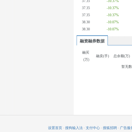
37.35
-10.37%
37.35
-10.37%
37.35
-10.37%
38.30
-10.07%
38.30
-10.07%
融资融券数据
融买
融卖(手)
总余额(万)
(万)
暂无
设置首页
-
搜狗输入法
-
支付中心
-
搜狐招聘
-
广告服