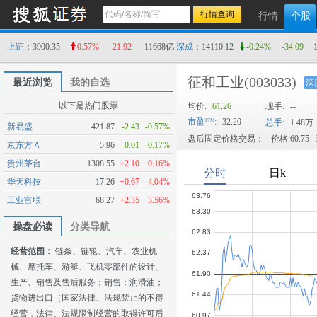
行情
个股
上证
：3900.35
0.57%
21.92
11668亿
深成
：14110.12
-0.24%
-34.09
征和工业
(003033)
最近浏览
我的自选
深
以下是热门股票
均价:
61.26
现手:
--
市盈
:
32.20
总手:
1.48万
新易盛
421.87
-2.43
-0.57%
盘后固定价格交易：
价格:60.75
京东方Ａ
5.96
-0.01
-0.17%
贵州茅台
1308.55
+2.10
0.16%
华天科技
17.26
+0.67
4.04%
工业富联
68.27
+2.35
3.56%
操盘必读
分类导航
经营范围：
链条、链轮、汽车、农业机
械、摩托车、游艇、飞机零部件的设计、
生产、销售及售后服务；销售：润滑油；
货物进出口（国家法律、法规禁止的不得
经营，法律、法规限制经营的取得许可后