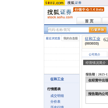
首 页
首 页
6
最近浏览股
我的自选股
征和工业
(003033)
公司简介
经营情况简介
报告期：2025-12
征和工业
在经营中出
行情图表
报告期内公
成交明细
分价表
历史行情