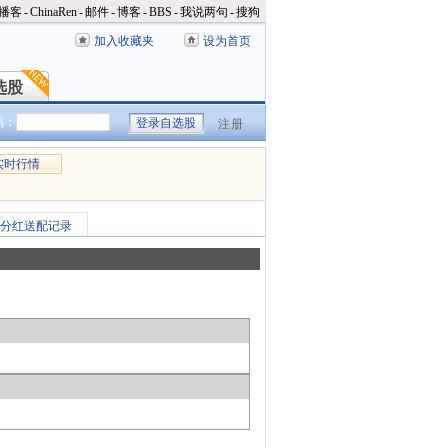
播客
-
ChinaRen
-
邮件
-
博客
-
BBS
-
我说两句
-
搜狗
加入收藏夹
设为首页
选股
选股
码：
注册
实时行情
分红送配记录