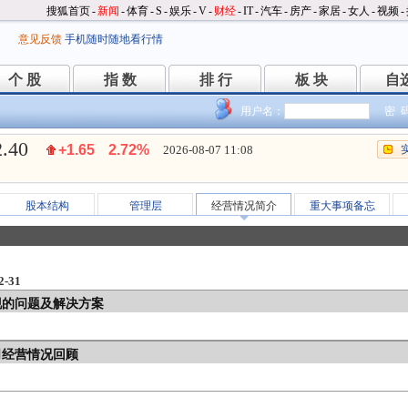
搜狐首页
-
新闻
-
体育
-
S
-
娱乐
-
V
-
财经
-
IT
-
汽车
-
房产
-
家居
-
女人
-
视频
-
意见反馈
手机随时随地看行情
个 股
指 数
排 行
板 块
自
个 股
指 数
排 行
板 块
自
用户名：
密 
2.40
+1.65
2.72%
2026-08-07 11:08
股本结构
管理层
经营情况简介
重大事项备忘
-31
现的问题及解决方案
司经营情况回顾