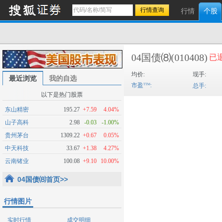
行情
个股
04国债⑻
(010408)
已
均价:
现手:
最近浏览
我的自选
市盈
:
总手:
以下是热门股票
东山精密
195.27
+7.59
4.04%
山子高科
2.98
-0.03
-1.00%
贵州茅台
1309.22
+0.67
0.05%
中天科技
33.67
+1.38
4.27%
云南锗业
100.08
+9.10
10.00%
04国债⑻首页>>
行情图片
实时行情
成交明细