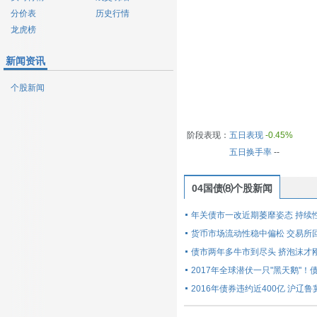
分价表
历史行情
龙虎榜
新闻资讯
个股新闻
阶段表现：
五日表现
-0.45%
五日换手率
--
04国债⑻个股新闻
年关债市一改近期萎靡姿态 持续
货币市场流动性稳中偏松 交易所
债市两年多牛市到尽头 挤泡沫才
2017年全球潜伏一只"黑天鹅"
2016年债券违约近400亿 沪辽