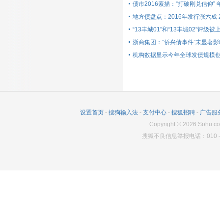
债市2016素描：“打破刚兑信仰”
地方债盘点：2016年发行涨六成 
“13丰城01”和“13丰城02”评级被
浙商集团：“侨兴债事件”未显著
机构数据显示今年全球发债规模
设置首页
-
搜狗输入法
-
支付中心
-
搜狐招聘
-
广告服
Copyright
©
2026
Sohu.co
搜狐不良信息举报电话：010－6